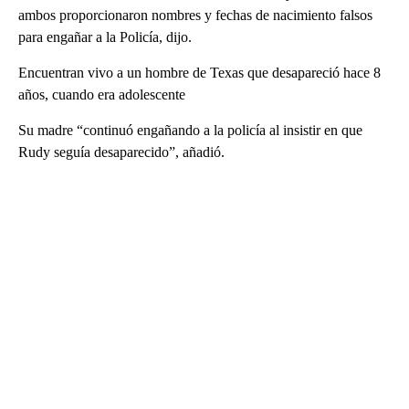
ambos proporcionaron nombres y fechas de nacimiento falsos
para engañar a la Policía, dijo.
Encuentran vivo a un hombre de Texas que desapareció hace 8
años, cuando era adolescente
Su madre “continuó engañando a la policía al insistir en que
Rudy seguía desaparecido”, añadió.
A
D
V
E
R
TI
S
E
M
E
N
T