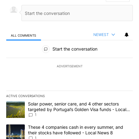
NEWEST
ALL COMMENTS
All Comments
Start the conversation
ADVERTISEMENT
ACTIVE CONVERSATIONS
The following is a list of the most commented articles in the last 7
A trending article titled "Solar power, senior care, and 4 other 
Solar power, senior care, and 4 other sectors
targeted by Portugal’s Golden Visa funds - Local
News 8
1
A trending article titled "These 4 companies cash in every summe
These 4 companies cash in every summer, and
their stocks have followed - Local News 8
1