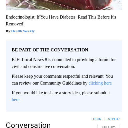
Endocrinologist: If You Have Diabetes, Read This Before It's
Removed!
Health Weekly
BE PART OF THE CONVERSATION
KIFI Local News 8 is committed to providing a forum for
civil and constructive conversation.
Please keep your comments respectful and relevant. You
can review our Community Guidelines by
clicking here
If you would like to share a story idea, please submit it
here
.
LOG IN
|
SIGN UP
Conversation
FOLLOW THIS CO
FOLLOW