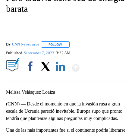
barata
By
CNN Newsource
FOLLOW
FOLLOW "" TO RECEIVE NOTIFICATIONS ABOU
Published
September 7, 2023
3:32 AM
Show More
Facebook
X
LinkedIn
Melissa Velásquez Loaiza
(CNN) — Desde el momento en que la invasión rusa a gran
escala de Ucrania pareció inevitable, Europa supo que pronto
tendría que plantearse algunas preguntas muy complicadas.
Una de las más importantes fue si el continente podría liberarse