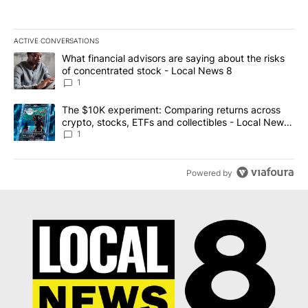
ACTIVE CONVERSATIONS
The following is a list of the most commented articles in the last 7
A trending article titled "What financial advisors are saying abo
What financial advisors are saying about the risks
of concentrated stock - Local News 8
1
A trending article titled "The $10K experiment: Comparing return
The $10K experiment: Comparing returns across
crypto, stocks, ETFs and collectibles - Local News
8
1
Powered by