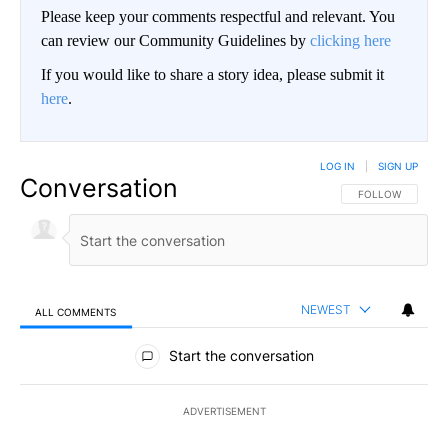
Please keep your comments respectful and relevant. You
can review our Community Guidelines by
clicking here
If you would like to share a story idea, please submit it
here
.
LOG IN
|
SIGN UP
Conversation
FOLLOW THIS CO
FOLLOW
NEWEST
ALL COMMENTS
All Comments
Start the conversation
ADVERTISEMENT