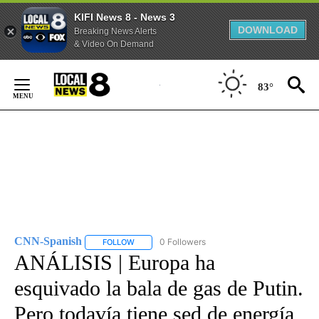
KIFI News 8 - News 3
DOWNLOAD
Breaking News Alerts
& Video On Demand
Skip
to
83°
Content
CNN-Spanish
0 Followers
FOLLOW
FOLLOW "CNN-SPANISH" TO RECEIVE NOTIFICA
ANÁLISIS | Europa ha
esquivado la bala de gas de Putin.
Pero todavía tiene sed de energía