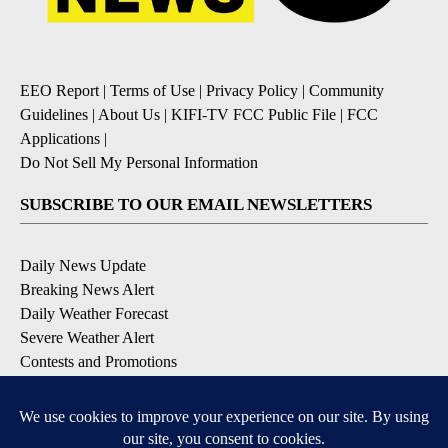
EEO Report
|
Terms of Use
|
Privacy Policy
|
Community
Guidelines
|
About Us
|
KIFI-TV FCC Public File
|
FCC
Applications
|
Do Not Sell My Personal Information
SUBSCRIBE TO OUR EMAIL NEWSLETTERS
Daily News Update
Breaking News Alert
Daily Weather Forecast
Severe Weather Alert
Contests and Promotions
DOWNLOAD OUR APPS