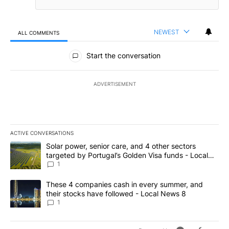
NEWEST
ALL COMMENTS
All Comments
Start the conversation
ADVERTISEMENT
ACTIVE CONVERSATIONS
The following is a list of the most commented articles in the last 7
A trending article titled "Solar power, senior care, and 4 other 
Solar power, senior care, and 4 other sectors
targeted by Portugal’s Golden Visa funds - Local
News 8
1
A trending article titled "These 4 companies cash in every summe
These 4 companies cash in every summer, and
their stocks have followed - Local News 8
1