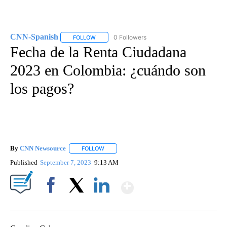
CNN-Spanish
0 Followers
FOLLOW
FOLLOW "CNN-SPANISH" TO RECEIVE NOTIFICA
Fecha de la Renta Ciudadana
2023 en Colombia: ¿cuándo son
los pagos?
By
CNN Newsource
FOLLOW
FOLLOW "" TO RECEIVE NOTIFICATIONS ABOU
Published
September 7, 2023
9:13 AM
Show More
Facebook
X
LinkedIn