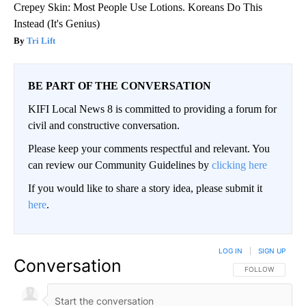
Crepey Skin: Most People Use Lotions. Koreans Do This
Instead (It's Genius)
Tri Lift
BE PART OF THE CONVERSATION
KIFI Local News 8 is committed to providing a forum for
civil and constructive conversation.
Please keep your comments respectful and relevant. You
can review our Community Guidelines by
clicking here
If you would like to share a story idea, please submit it
here
.
LOG IN
|
SIGN UP
Conversation
FOLLOW THIS CO
FOLLOW