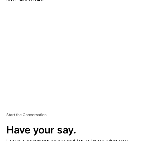
A
D
V
E
R
TI
S
E
M
E
N
T
Start the Conversation
Have your say.