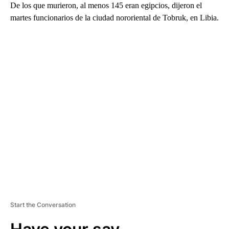
De los que murieron, al menos 145 eran egipcios, dijeron el
martes funcionarios de la ciudad nororiental de Tobruk, en Libia.
A
D
V
E
R
TI
S
E
M
E
N
T
Start the Conversation