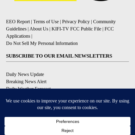
EEO Report
|
Terms of Use
|
Privacy Policy
|
Community
Guidelines
|
About Us
|
KIFI-TV FCC Public File
|
FCC
Applications
|
Do Not Sell My Personal Information
SUBSCRIBE TO OUR EMAIL NEWSLETTERS
Daily News Update
Breaking News Alert
Daily Weather Forecast
Severe Weather Alert
Contests and Promotions
DOWNLOAD OUR APPS
Available for iOS and Android