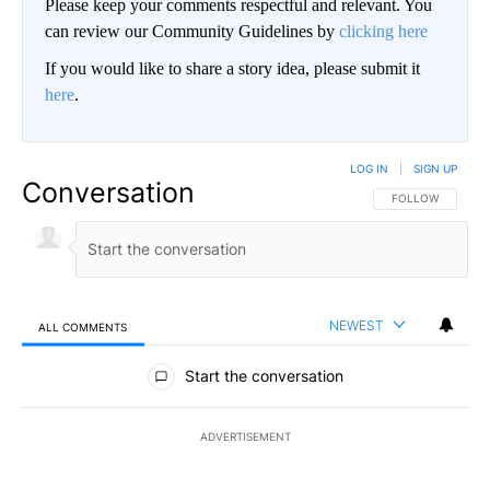
Please keep your comments respectful and relevant. You
can review our Community Guidelines by
clicking here
If you would like to share a story idea, please submit it
here
.
LOG IN
|
SIGN UP
Conversation
FOLLOW THIS CO
FOLLOW
NEWEST
ALL COMMENTS
All Comments
Start the conversation
ADVERTISEMENT