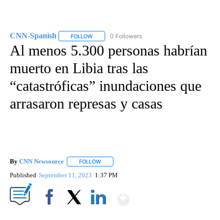
CNN-Spanish
0 Followers
FOLLOW
FOLLOW "CNN-SPANISH" TO RECEIVE NOTIFICA
Al menos 5.300 personas habrían
muerto en Libia tras las
“catastróficas” inundaciones que
arrasaron represas y casas
By
CNN Newsource
FOLLOW
FOLLOW "" TO RECEIVE NOTIFICATIONS ABOU
Published
September 11, 2023
1:37 PM
Show More
Facebook
X
LinkedIn