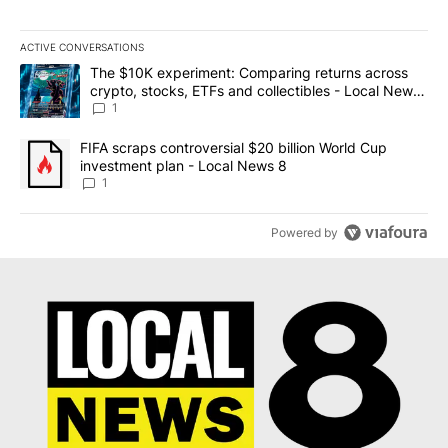
ACTIVE CONVERSATIONS
The following is a list of the most commented articles in the last 7
A trending article titled "The $10K experiment: Comparing return
The $10K experiment: Comparing returns across
crypto, stocks, ETFs and collectibles - Local News
8
1
A trending article titled "FIFA scraps controversial $20 billion 
FIFA scraps controversial $20 billion World Cup
investment plan - Local News 8
1
Powered by