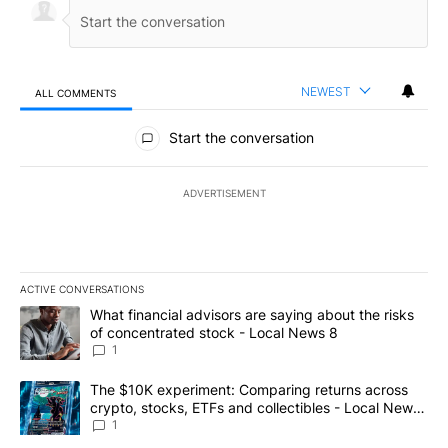
NEWEST
ALL COMMENTS
All Comments
Start the conversation
ADVERTISEMENT
ACTIVE CONVERSATIONS
The following is a list of the most commented articles in the last 7
A trending article titled "What financial advisors are saying abo
What financial advisors are saying about the risks
of concentrated stock - Local News 8
1
A trending article titled "The $10K experiment: Comparing return
The $10K experiment: Comparing returns across
crypto, stocks, ETFs and collectibles - Local News
8
1