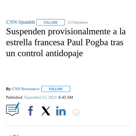
CNN-Spanish
0 Followers
FOLLOW
FOLLOW "CNN-SPANISH" TO RECEIVE NOTIFICA
Suspenden provisionalmente a la
estrella francesa Paul Pogba tras
un control antidopaje
By
CNN Newsource
FOLLOW
FOLLOW "" TO RECEIVE NOTIFICATIONS ABOU
Published
September 12, 2023
6:45 AM
Show More
Facebook
X
LinkedIn