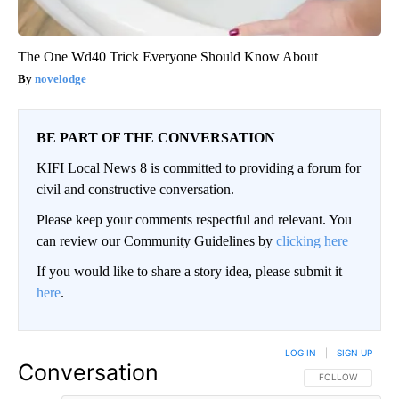
The One Wd40 Trick Everyone Should Know About
novelodge
BE PART OF THE CONVERSATION
KIFI Local News 8 is committed to providing a forum for
civil and constructive conversation.
Please keep your comments respectful and relevant. You
can review our Community Guidelines by
clicking here
If you would like to share a story idea, please submit it
here
.
LOG IN
|
SIGN UP
Conversation
FOLLOW THIS CO
FOLLOW