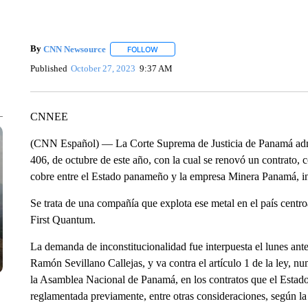
By
CNN Newsource
FOLLOW
FOLLOW "" TO RECEIVE NOTIFICATIONS 
Published
October 27, 2023
9:37 AM
CNNEE
(CNN Español) — La Corte Suprema de Justicia de Panamá admi
406, de octubre de este año, con la cual se renovó un contrato, 
cobre entre el Estado panameño y la empresa Minera Panamá, inf
Se trata de una compañía que explota ese metal en el país cent
First Quantum.
La demanda de inconstitucionalidad fue interpuesta el lunes ant
Ramón Sevillano Callejas, y va contra el artículo 1 de la ley, n
la Asamblea Nacional de Panamá, en los contratos que el Estado 
reglamentada previamente, entre otras consideraciones, según la g