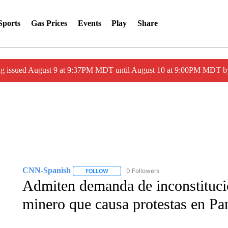
Sports
Gas Prices
Events
Play
Share
g issued August 9 at 9:37PM MDT until August 10 at 9:00PM MDT 
CNN-Spanish
0 Followers
FOLLOW
FOLLOW "CNN-SPANISH" TO RECEIVE NOTI
Admiten demanda de inconstitucio
minero que causa protestas en P