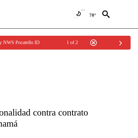
78°
by NWS Pocatello ID
1 of 2
FICATIONS ABOUT NEW PAGES ON "CNN-SPANISH".
nalidad contra contrato
anamá