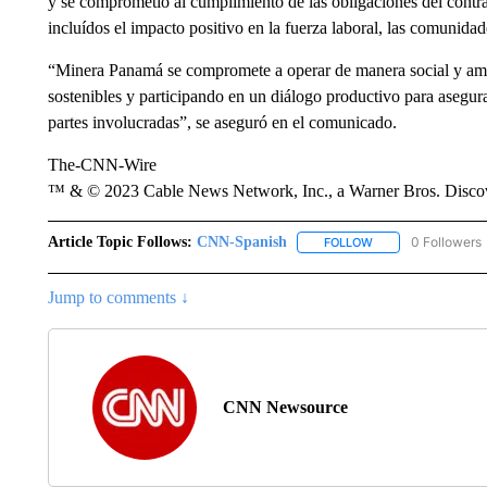
y se comprometió al cumplimiento de las obligaciones del contra
incluídos el impacto positivo en la fuerza laboral, las comunida
“Minera Panamá se compromete a operar de manera social y amb
sostenibles y participando en un diálogo productivo para asegurar
partes involucradas”, se aseguró en el comunicado.
The-CNN-Wire
™ & © 2023 Cable News Network, Inc., a Warner Bros. Discove
Article Topic Follows:
CNN-Spanish
0 Followers
FOLLOW
FOLLOW "CNN-SPAN
Jump to comments ↓
CNN Newsource