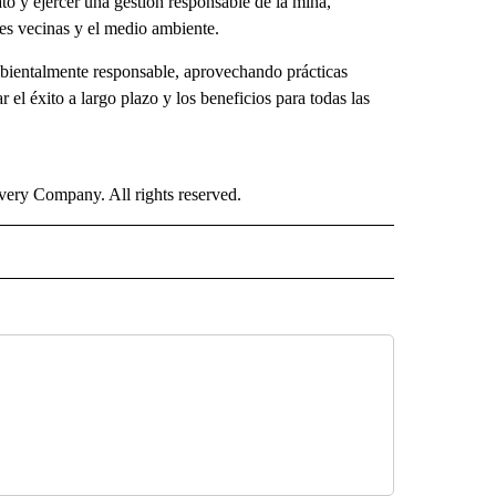
to y ejercer una gestión responsable de la mina,
des vecinas y el medio ambiente.
ientalmente responsable, aprovechando prácticas
 el éxito a largo plazo y los beneficios para todas las
ry Company. All rights reserved.
ISH" TO RECEIVE NOTIFICATIONS ABOUT NEW PAGES ON "CNN-SPANISH".