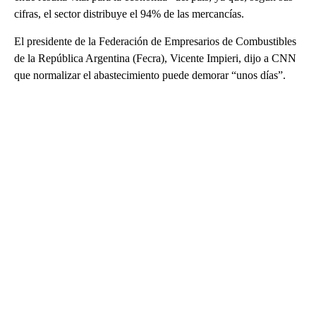
cifras, el sector distribuye el 94% de las mercancías.
El presidente de la Federación de Empresarios de Combustibles
de la República Argentina (Fecra), Vicente Impieri, dijo a CNN
que normalizar el abastecimiento puede demorar “unos días”.
A
D
V
E
R
TI
S
E
M
E
N
T