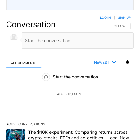
LOG IN
|
SIGN UP
Conversation
FOLLOW THIS CO
FOLLOW
NEWEST
ALL COMMENTS
All Comments
Start the conversation
ADVERTISEMENT
ACTIVE CONVERSATIONS
The following is a list of the most commented articles in the last 7
A trending article titled "The $10K experiment: Comparing return
The $10K experiment: Comparing returns across
crypto, stocks, ETFs and collectibles - Local News