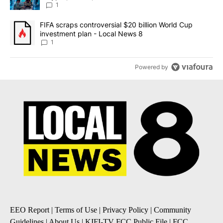
8
1
A trending article titled "FIFA scraps controversial $20 billion 
FIFA scraps controversial $20 billion World Cup
investment plan - Local News 8
1
Powered by
EEO Report
|
Terms of Use
|
Privacy Policy
|
Community
Guidelines
|
About Us
|
KIFI-TV FCC Public File
|
FCC