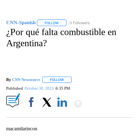
CNN-Spanish
0 Followers
FOLLOW
FOLLOW "CNN-SPANISH" TO RECEIVE NOTIFICA
¿Por qué falta combustible en
Argentina?
By
CNN Newsource
FOLLOW
FOLLOW "" TO RECEIVE NOTIFICATIONS ABOU
Published
October 30, 2023
6:35 PM
Show More
Facebook
X
LinkedIn
macamilarincon