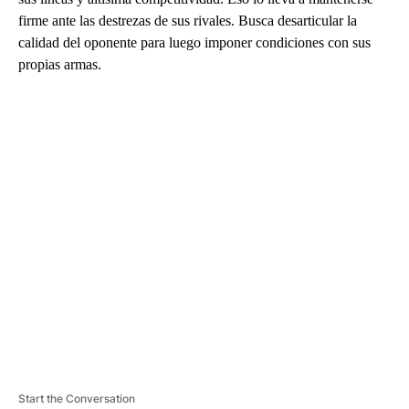
firme ante las destrezas de sus rivales. Busca desarticular la
calidad del oponente para luego imponer condiciones con sus
propias armas.
A
D
V
E
R
TI
S
E
M
E
N
T
Start the Conversation