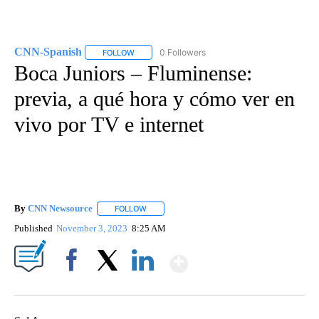
CNN-Spanish
0 Followers
FOLLOW
FOLLOW "CNN-SPANISH" TO RECEIVE NOTIFICA
Boca Juniors – Fluminense:
previa, a qué hora y cómo ver en
vivo por TV e internet
By
CNN Newsource
FOLLOW
FOLLOW "" TO RECEIVE NOTIFICATIONS ABOU
Published
November 3, 2023
8:25 AM
Show More
Facebook
X
LinkedIn