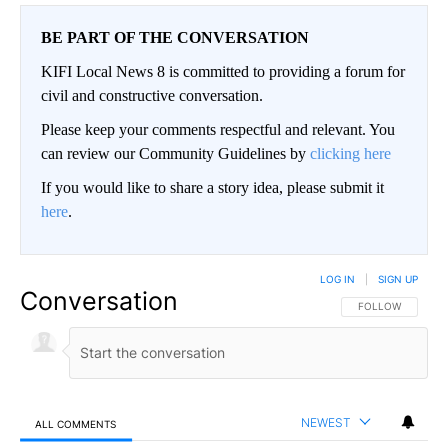
BE PART OF THE CONVERSATION
KIFI Local News 8 is committed to providing a forum for
civil and constructive conversation.
Please keep your comments respectful and relevant. You
can review our Community Guidelines by
clicking here
If you would like to share a story idea, please submit it
here
.
LOG IN
|
SIGN UP
Conversation
FOLLOW THIS CO
FOLLOW
NEWEST
ALL COMMENTS