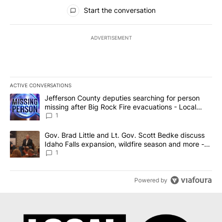
All Comments
Start the conversation
ADVERTISEMENT
ACTIVE CONVERSATIONS
The following is a list of the most commented articles in the last 7
A trending article titled "Jefferson County deputies searching fo
Jefferson County deputies searching for person
missing after Big Rock Fire evacuations - Local
News 8
1
A trending article titled "Gov. Brad Little and Lt. Gov. Scott Be
Gov. Brad Little and Lt. Gov. Scott Bedke discuss
Idaho Falls expansion, wildfire season and more -
Local News 8
1
Powered by