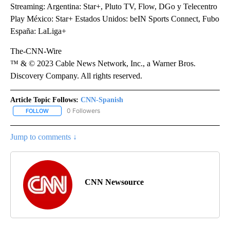
Streaming: Argentina: Star+, Pluto TV, Flow, DGo y Telecentro
Play México: Star+ Estados Unidos: beIN Sports Connect, Fubo
España: LaLiga+
The-CNN-Wire
™ & © 2023 Cable News Network, Inc., a Warner Bros.
Discovery Company. All rights reserved.
Article Topic Follows:
CNN-Spanish
0 Followers
FOLLOW
FOLLOW "CNN-SPANISH" TO RECEIVE NOTIFICATIONS ABOUT NEW
Jump to comments ↓
CNN Newsource