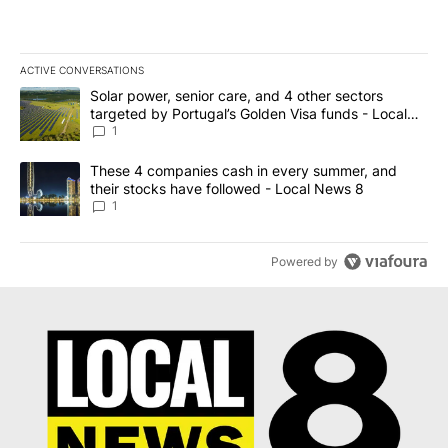
ACTIVE CONVERSATIONS
The following is a list of the most commented articles in the last 7
A trending article titled "Solar power, senior care, and 4 other 
Solar power, senior care, and 4 other sectors
targeted by Portugal’s Golden Visa funds - Local
News 8
1
A trending article titled "These 4 companies cash in every summe
These 4 companies cash in every summer, and
their stocks have followed - Local News 8
1
Powered by