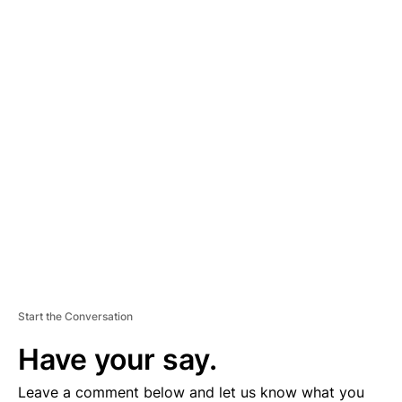
A
D
V
E
R
TI
S
E
M
E
N
T
Start the Conversation
Have your say.
Leave a comment below and let us know what you