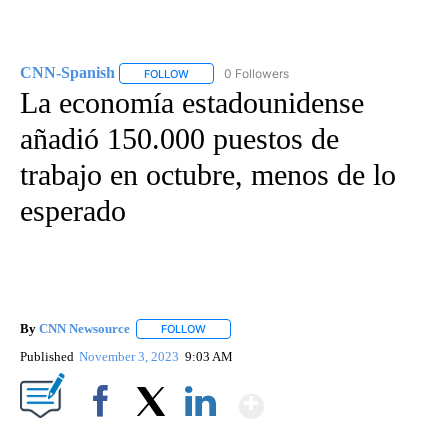
CNN-Spanish
0 Followers
FOLLOW
FOLLOW "CNN-SPANISH" TO RECEIVE NOTIFICA
La economía estadounidense
añadió 150.000 puestos de
trabajo en octubre, menos de lo
esperado
By
CNN Newsource
FOLLOW
FOLLOW "" TO RECEIVE NOTIFICATIONS ABOU
Published
November 3, 2023
9:03 AM
Show More
Facebook
X
LinkedIn