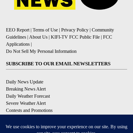
EEO Report
|
Terms of Use
|
Privacy Policy
|
Community
Guidelines
|
About Us
|
KIFI-TV FCC Public File
|
FCC
Applications
|
Do Not Sell My Personal Information
SUBSCRIBE TO OUR EMAIL NEWSLETTERS
Daily News Update
Breaking News Alert
Daily Weather Forecast
Severe Weather Alert
Contests and Promotions
DOWNLOAD OUR APPS