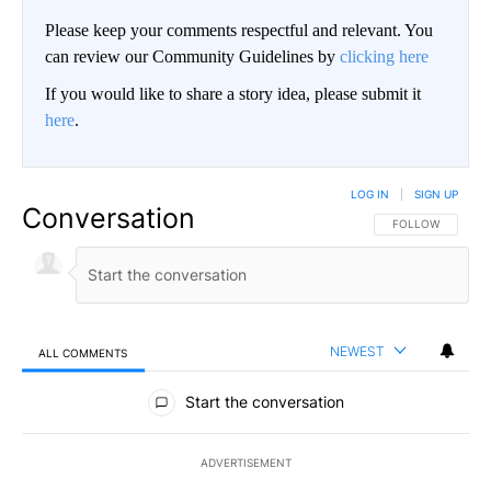
Please keep your comments respectful and relevant. You
can review our Community Guidelines by
clicking here
If you would like to share a story idea, please submit it
here
.
LOG IN
|
SIGN UP
Conversation
FOLLOW THIS CO
FOLLOW
NEWEST
ALL COMMENTS
All Comments
Start the conversation
ADVERTISEMENT