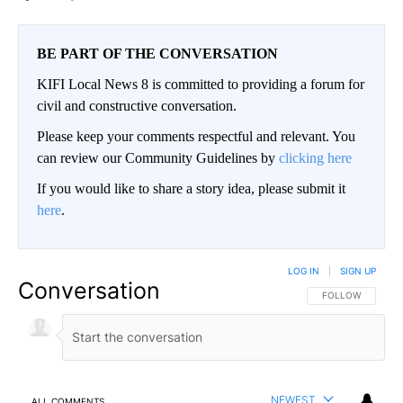
BE PART OF THE CONVERSATION
KIFI Local News 8 is committed to providing a forum for
civil and constructive conversation.
Please keep your comments respectful and relevant. You
can review our Community Guidelines by
clicking here
If you would like to share a story idea, please submit it
here
.
LOG IN
|
SIGN UP
Conversation
FOLLOW THIS CO
FOLLOW
NEWEST
ALL COMMENTS