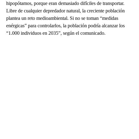
hipopótamos, porque eran demasiado difíciles de transportar.
Libre de cualquier depredador natural, la creciente población
plantea un reto medioambiental. Si no se toman “medidas
enérgicas” para controlarlos, la población podría alcanzar los
“1.000 individuos en 2035”, según el comunicado.
A
D
V
E
R
TI
S
E
M
E
N
T