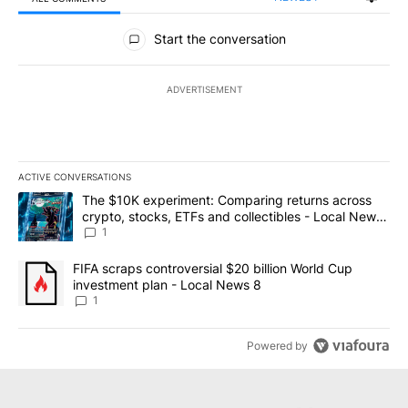
All Comments
Start the conversation
ADVERTISEMENT
ACTIVE CONVERSATIONS
The following is a list of the most commented articles in the last 7
A trending article titled "The $10K experiment: Comparing return
The $10K experiment: Comparing returns across
crypto, stocks, ETFs and collectibles - Local News
8
1
A trending article titled "FIFA scraps controversial $20 billion 
FIFA scraps controversial $20 billion World Cup
investment plan - Local News 8
1
Powered by