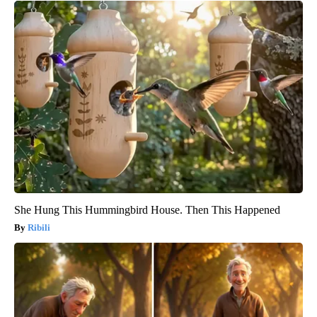
She Hung This Hummingbird House. Then This Happened
Ribili