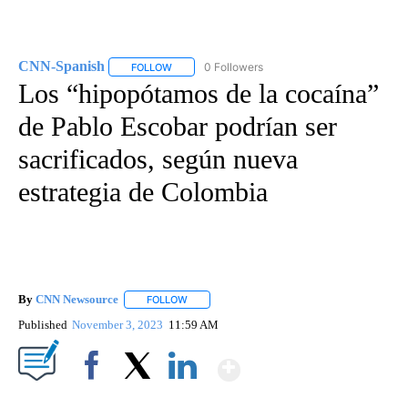
CNN-Spanish
0 Followers
FOLLOW
FOLLOW "CNN-SPANISH" TO RECEIVE NOTIFICA
Los “hipopótamos de la cocaína”
de Pablo Escobar podrían ser
sacrificados, según nueva
estrategia de Colombia
By
CNN Newsource
FOLLOW
FOLLOW "" TO RECEIVE NOTIFICATIONS ABOU
Published
November 3, 2023
11:59 AM
Show More
Facebook
X
LinkedIn