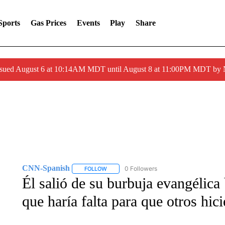
Sports
Gas Prices
Events
Play
Share
ssued August 6 at 10:14AM MDT until August 8 at 11:00PM MDT by
CNN-Spanish
0 Followers
FOLLOW
FOLLOW "CNN-SPANISH" TO RECEIVE NOTI
Él salió de su burbuja evangélica 
que haría falta para que otros hi