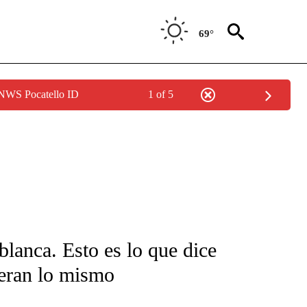
69°
 NWS Pocatello ID
1 of 5
FICATIONS ABOUT NEW PAGES ON "CNN-SPANISH".
blanca. Esto es lo que dice
cieran lo mismo