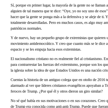
Sí, porque en primer lugar, la mayoría de la gente no se llaman 
alguien de tal manera que te dice: “Oye, yo no soy uno de esos
hacer que la gente se ponga más a la defensiva y se aleje de ti.
totalmente desarrolladas. Pero en muchos casos, es algo muy a
patrióticos normales.
Y de nuevo, hay un pequeño grupo de extremistas que quieren util
movimiento antidemocrático. Y creo que cuanto más se le dice a 
espacio y se les empuja hacia esos extremistas.
El nacionalismo cristiano no es realmente fiel al cristianismo. En 
para contrarrestar las fuerzas del extremismo, porque son los q
la iglesia sobre la idea de que Estados Unidos es una nación crist
Cuentas la historia de un antiguo colega que en otoño de 2016 t
alarmado al ver que líderes cristianos evangélicos apoyaban a T
feroces de Trump. ¿Por qué él y otros dieron un giro similar?
No sé qué había en sus motivaciones o en sus corazones. Creo q
de Trump era conocida como anti-anti-Trump. Puede que fueran a