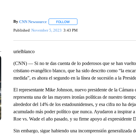
By
CNN Newsource
FOLLOW
FOLLOW "" TO RECEIVE NOTIFICATIONS 
Published
November 5, 2023
3:43 PM
urielblanco
(CNN) — Si no te das cuenta de lo poderosos que se han vuelto l
cristiano evangélico blanco, que ha sido descrito como “la encar
medida”, es ahora el segundo en la línea de sucesión a la Presid
El representante Mike Johnson, nuevo presidente de la Cámara 
representa una de las mayores ironías políticas de nuestro tiemp
alrededor del 14% de los estadounidenses, y esa cifra no ha dej
acumulado más poder político que nunca. Ayudaron a inspirar a
Roe vs. Wade el año pasado, y su firme apoyo al expresidente 
Sin embargo, sigue habiendo una incomprensión generalizada de