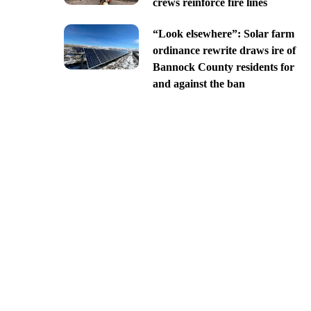
crews reinforce fire lines
“Look elsewhere”: Solar farm
ordinance rewrite draws ire of
Bannock County residents for
and against the ban