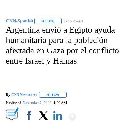
CNN-Spanish
0 Followers
FOLLOW
FOLLOW "CNN-SPANISH" TO RECEIVE NOTIFICA
Argentina envió a Egipto ayuda
humanitaria para la población
afectada en Gaza por el conflicto
entre Israel y Hamas
By
CNN Newsource
FOLLOW
FOLLOW "" TO RECEIVE NOTIFICATIONS ABOU
Published
November 7, 2023
4:20 AM
Show More
Facebook
X
LinkedIn