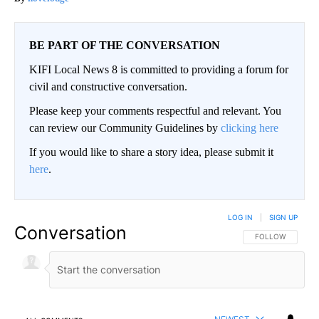
BE PART OF THE CONVERSATION
KIFI Local News 8 is committed to providing a forum for
civil and constructive conversation.
Please keep your comments respectful and relevant. You
can review our Community Guidelines by
clicking here
If you would like to share a story idea, please submit it
here
.
LOG IN
|
SIGN UP
Conversation
FOLLOW THIS CO
FOLLOW