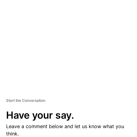
A
D
V
E
R
TI
S
E
M
E
N
T
Start the Conversation
Have your say.
Leave a comment below and let us know what you
think.