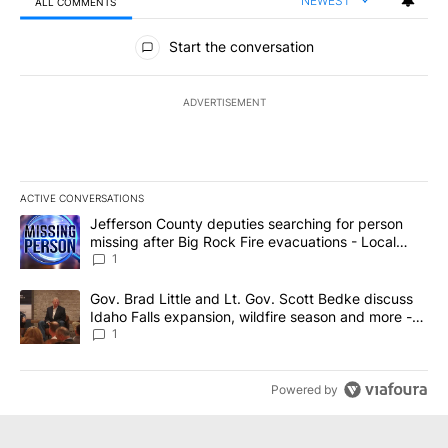
NEWEST
ALL COMMENTS
All Comments
Start the conversation
ADVERTISEMENT
ACTIVE CONVERSATIONS
The following is a list of the most commented articles in the last 7
A trending article titled "Jefferson County deputies searching fo
Jefferson County deputies searching for person
missing after Big Rock Fire evacuations - Local
News 8
1
A trending article titled "Gov. Brad Little and Lt. Gov. Scott Be
Gov. Brad Little and Lt. Gov. Scott Bedke discuss
Idaho Falls expansion, wildfire season and more -
Local News 8
1
Powered by