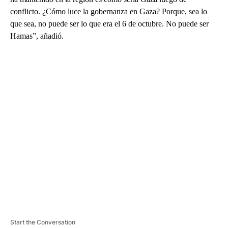
conflicto. ¿Cómo luce la gobernanza en Gaza? Porque, sea lo
que sea, no puede ser lo que era el 6 de octubre. No puede ser
Hamas”, añadió.
A
D
V
E
R
TI
S
E
M
E
N
T
Start the Conversation