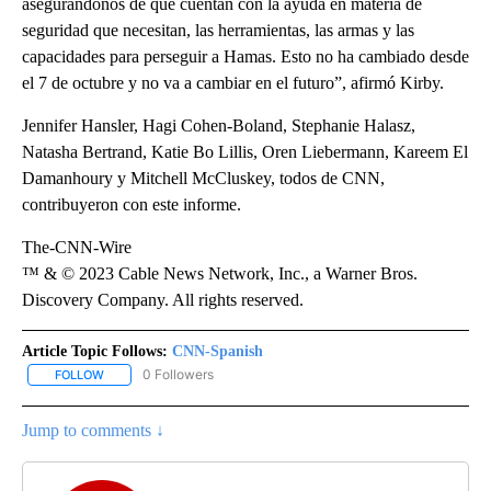
asegurándonos de que cuentan con la ayuda en materia de
seguridad que necesitan, las herramientas, las armas y las
capacidades para perseguir a Hamas. Esto no ha cambiado desde
el 7 de octubre y no va a cambiar en el futuro”, afirmó Kirby.
Jennifer Hansler, Hagi Cohen-Boland, Stephanie Halasz,
Natasha Bertrand, Katie Bo Lillis, Oren Liebermann, Kareem El
Damanhoury y Mitchell McCluskey, todos de CNN,
contribuyeron con este informe.
The-CNN-Wire
™ & © 2023 Cable News Network, Inc., a Warner Bros.
Discovery Company. All rights reserved.
Article Topic Follows:
CNN-Spanish
0 Followers
FOLLOW
FOLLOW "CNN-SPANISH" TO RECEIVE NOTIFICATIONS ABOUT NEW
Jump to comments ↓