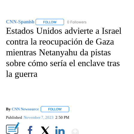
CNN-Spanish
0 Followers
FOLLOW
FOLLOW "CNN-SPANISH" TO RECEIVE NOTIFICA
Estados Unidos advierte a Israel
contra la reocupación de Gaza
mientras Netanyahu da pistas
sobre cómo sería el enclave tras
la guerra
By
CNN Newsource
FOLLOW
FOLLOW "" TO RECEIVE NOTIFICATIONS ABOU
Published
November 7, 2023
2:50 PM
Show More