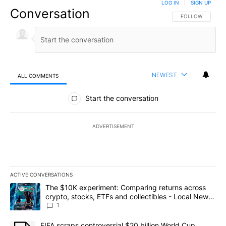
LOG IN
|
SIGN UP
Conversation
FOLLOW THIS CO
FOLLOW
NEWEST
ALL COMMENTS
All Comments
Start the conversation
ADVERTISEMENT
ACTIVE CONVERSATIONS
The following is a list of the most commented articles in the last 7
A trending article titled "The $10K experiment: Comparing return
The $10K experiment: Comparing returns across
crypto, stocks, ETFs and collectibles - Local News
8
1
A trending article titled "FIFA scraps controversial $20 billion 
FIFA scraps controversial $20 billion World Cup