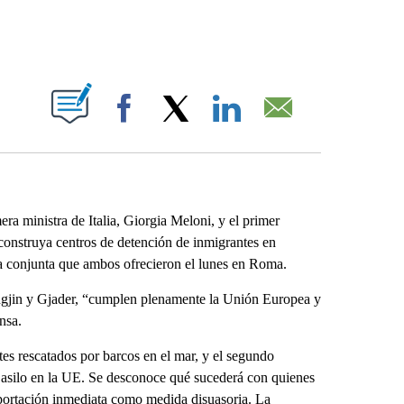
ABOUT NEW PAGES ON "".
Facebook
X
LinkedIn
Email
ministra de Italia, Giorgia Meloni, y el primer
 construya centros de detención de inmigrantes en
a conjunta que ambos ofrecieron el lunes en Roma.
engjin y Gjader, “cumplen plenamente la Unión Europea y
nsa.
es rescatados por barcos en el mar, y el segundo
ar asilo en la UE. Se desconoce qué sucederá con quienes
eportación inmediata como medida disuasoria. La