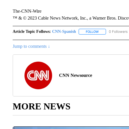
The-CNN-Wire
™ & © 2023 Cable News Network, Inc., a Warner Bros. Discove
Article Topic Follows:
CNN-Spanish
0 Followers
FOLLOW
FOLLOW "CNN-SPAN
Jump to comments ↓
CNN Newsource
MORE NEWS