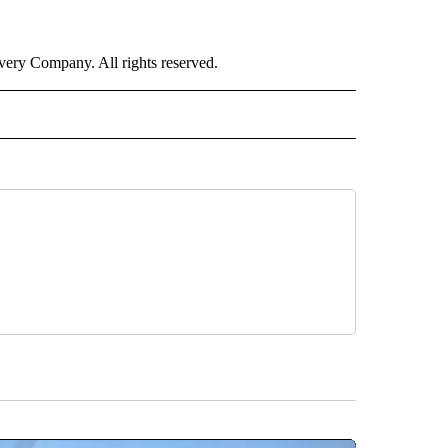
ry Company. All rights reserved.
ISH" TO RECEIVE NOTIFICATIONS ABOUT NEW PAGES ON "CNN-SPANISH".