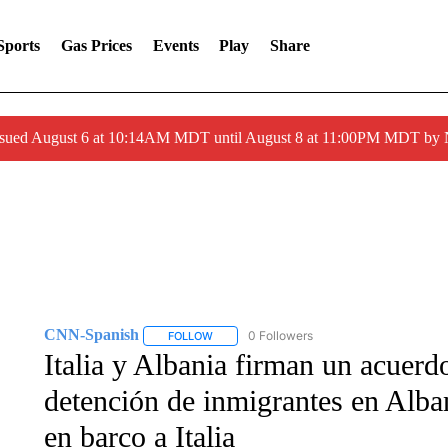
Sports
Gas Prices
Events
Play
Share
ssued August 6 at 10:14AM MDT until August 8 at 11:00PM MDT by
CNN-Spanish
0 Followers
FOLLOW
FOLLOW "CNN-SPANISH" TO RECEIVE NOTI
Italia y Albania firman un acuerd
detención de inmigrantes en Alba
en barco a Italia