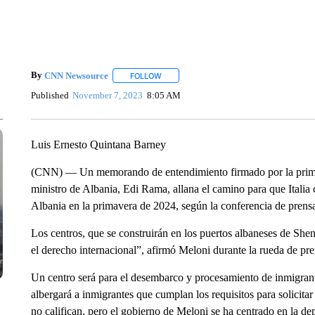
By
CNN Newsource
FOLLOW
FOLLOW "" TO RECEIVE NOTIFICATIONS 
Published
November 7, 2023
8:05 AM
Luis Ernesto Quintana Barney
(CNN) — Un memorando de entendimiento firmado por la primera 
ministro de Albania, Edi Rama, allana el camino para que Italia
Albania en la primavera de 2024, según la conferencia de prens
Los centros, que se construirán en los puertos albaneses de Sh
el derecho internacional”, afirmó Meloni durante la rueda de pre
Un centro será para el desembarco y procesamiento de inmigrant
albergará a inmigrantes que cumplan los requisitos para solicit
no califican, pero el gobierno de Meloni se ha centrado en la d