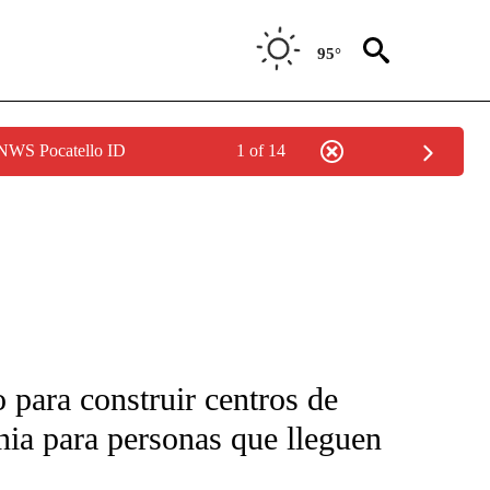
95°
 NWS Pocatello ID
1 of 14
FICATIONS ABOUT NEW PAGES ON "CNN-SPANISH".
o para construir centros de
nia para personas que lleguen