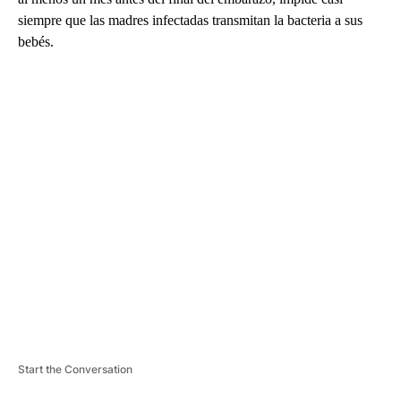
siempre que las madres infectadas transmitan la bacteria a sus
bebés.
A
D
V
E
R
TI
S
E
M
E
N
T
Start the Conversation