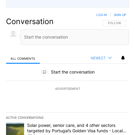
LOG IN
|
SIGN UP
Conversation
FOLLOW THIS CO
FOLLOW
NEWEST
ALL COMMENTS
All Comments
Start the conversation
ADVERTISEMENT
ACTIVE CONVERSATIONS
The following is a list of the most commented articles in the last 7
A trending article titled "Solar power, senior care, and 4 other 
Solar power, senior care, and 4 other sectors
targeted by Portugal’s Golden Visa funds - Local