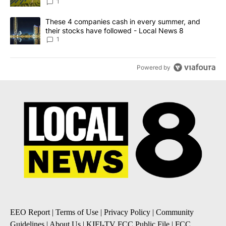
News 8
1
A trending article titled "These 4 companies cash in every summe
These 4 companies cash in every summer, and
their stocks have followed - Local News 8
1
Powered by
EEO Report
|
Terms of Use
|
Privacy Policy
|
Community
Guidelines
|
About Us
|
KIFI-TV FCC Public File
|
FCC