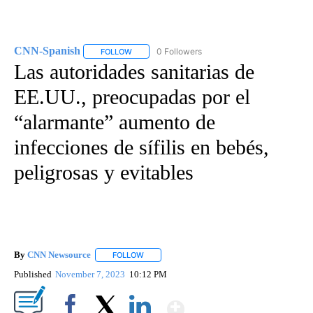
CNN-Spanish
0 Followers
FOLLOW
FOLLOW "CNN-SPANISH" TO RECEIVE NOTIFICA
Las autoridades sanitarias de
EE.UU., preocupadas por el
“alarmante” aumento de
infecciones de sífilis en bebés,
peligrosas y evitables
By
CNN Newsource
FOLLOW
FOLLOW "" TO RECEIVE NOTIFICATIONS ABOU
Published
November 7, 2023
10:12 PM
Show More