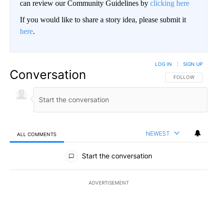
can review our Community Guidelines by
clicking here
If you would like to share a story idea, please submit it
here
.
LOG IN
|
SIGN UP
Conversation
FOLLOW THIS CO
FOLLOW
NEWEST
ALL COMMENTS
All Comments
Start the conversation
ADVERTISEMENT