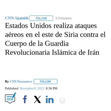
CNN-Spanish
0 Followers
FOLLOW
FOLLOW "CNN-SPANISH" TO RECEIVE NOTIFICA
Estados Unidos realiza ataques
aéreos en el este de Siria contra el
Cuerpo de la Guardia
Revolucionaria Islámica de Irán
By
CNN Newsource
FOLLOW
FOLLOW "" TO RECEIVE NOTIFICATIONS ABOU
Published
November 8, 2023
8:56 PM
Show More
Facebook
X
LinkedIn