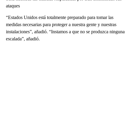
ataques
“Estados Unidos está totalmente preparado para tomar las
medidas necesarias para proteger a nuestra gente y nuestras
instalaciones”, añadió. “Instamos a que no se produzca ninguna
escalada”, añadió.
A
D
V
E
R
TI
S
E
M
E
N
T