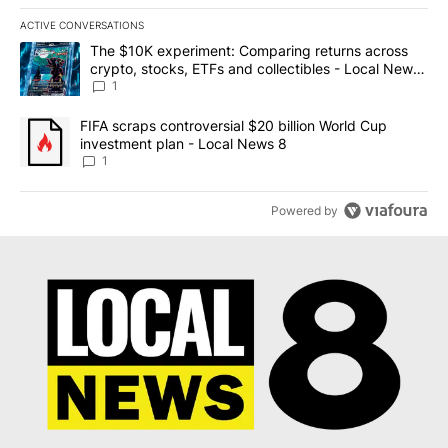
ACTIVE CONVERSATIONS
The following is a list of the most commented articles in the last 7
A trending article titled "The $10K experiment: Comparing return
The $10K experiment: Comparing returns across
crypto, stocks, ETFs and collectibles - Local News
8
1
A trending article titled "FIFA scraps controversial $20 billion 
FIFA scraps controversial $20 billion World Cup
investment plan - Local News 8
1
Powered by