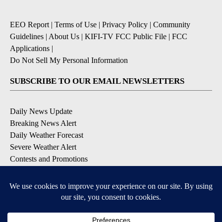
EEO Report
|
Terms of Use
|
Privacy Policy
|
Community
Guidelines
|
About Us
|
KIFI-TV FCC Public File
|
FCC
Applications
|
Do Not Sell My Personal Information
SUBSCRIBE TO OUR EMAIL NEWSLETTERS
Daily News Update
Breaking News Alert
Daily Weather Forecast
Severe Weather Alert
Contests and Promotions
DOWNLOAD OUR APPS
Available for iOS and Android