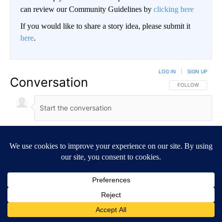
can review our Community Guidelines by
clicking here
If you would like to share a story idea, please submit it
here
.
LOG IN
|
SIGN UP
Conversation
FOLLOW THIS CO
FOLLOW
NEWEST
ALL COMMENTS
All Comments
Start the conversation
ADVERTISEMENT