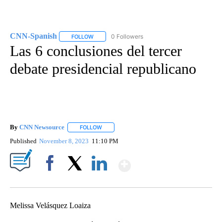
CNN-Spanish
0 Followers
FOLLOW
FOLLOW "CNN-SPANISH" TO RECEIVE NOTIFICA
Las 6 conclusiones del tercer
debate presidencial republicano
By
CNN Newsource
FOLLOW
FOLLOW "" TO RECEIVE NOTIFICATIONS ABOU
Published
November 8, 2023
11:10 PM
Show More
Facebook
X
LinkedIn
Melissa Velásquez Loaiza