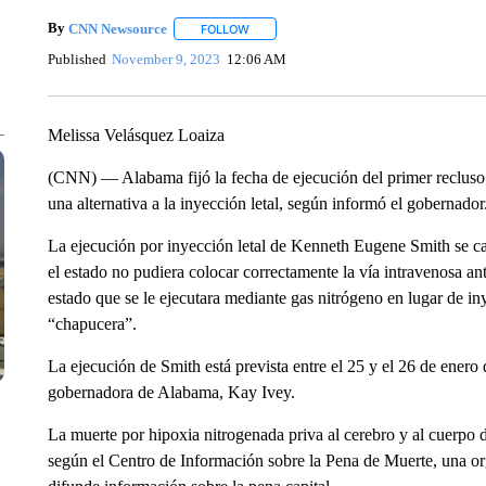
By
CNN Newsource
FOLLOW
FOLLOW "" TO RECEIVE NOTIFICATIONS 
Published
November 9, 2023
12:06 AM
Melissa Velásquez Loaiza
(CNN) — Alabama fijó la fecha de ejecución del primer recluso 
una alternativa a la inyección letal, según informó el gobernador
La ejecución por inyección letal de Kenneth Eugene Smith se c
el estado no pudiera colocar correctamente la vía intravenosa an
estado que se le ejecutara mediante gas nitrógeno en lugar de iny
“chapucera”.
La ejecución de Smith está prevista entre el 25 y el 26 de ener
gobernadora de Alabama, Kay Ivey.
La muerte por hipoxia nitrogenada priva al cerebro y al cuerpo de
según el Centro de Información sobre la Pena de Muerte, una or