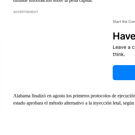
difunde información sobre la pena capital.
ADVERTISEMENT
Start the Co
Have
Leave a 
think.
Alabama finalizó en agosto los primeros protocolos de ejecución
estado aprobara el método alternativo a la inyección letal, segú