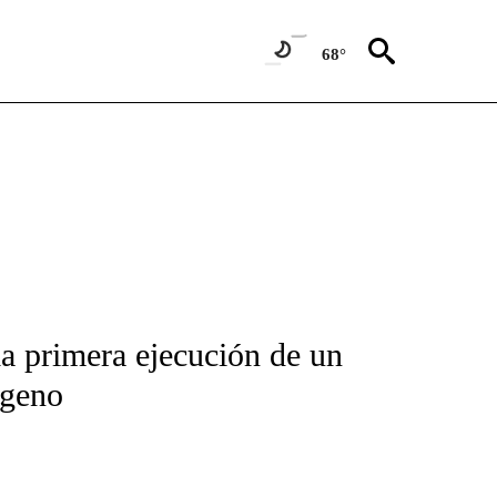
68°
FICATIONS ABOUT NEW PAGES ON "CNN-SPANISH".
la primera ejecución de un
ógeno