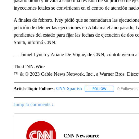
pasado otoño y llevara a cabo una revisión de su proceso de eje
inyecciones letales se convirtieran en el centro de atención nacio
A finales de febrero, Ivey pidió que se reanudaran las ejecucione
petición de detener las ejecuciones en Alabama el año pasado, I
pendientes del estado para fijar las fechas de ejecución de dos
Smith, informó CNN.
— Jamiel Lynch y Ariane De Vogue, de CNN, contribuyeron a es
The-CNN-Wire
™ & © 2023 Cable News Network, Inc., a Warner Bros. Discove
Article Topic Follows:
CNN-Spanish
0 Followers
FOLLOW
FOLLOW "CNN-SPAN
Jump to comments ↓
CNN Newsource