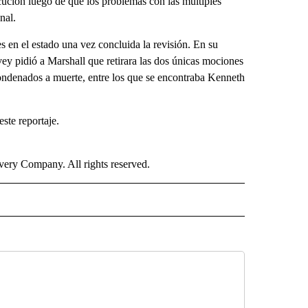
cución luego de que los problemas con las múltiples
nal.
s en el estado una vez concluida la revisión. En su
vey pidió a Marshall que retirara las dos únicas mociones
 condenados a muerte, entre los que se encontraba Kenneth
te reportaje.
ry Company. All rights reserved.
ISH" TO RECEIVE NOTIFICATIONS ABOUT NEW PAGES ON "CNN-SPANISH".