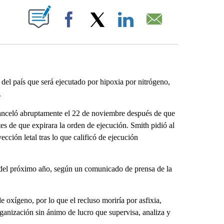
ABOUT NEW PAGES ON "".
Facebook
X
LinkedIn
Email
del país que será ejecutado por hipoxia por nitrógeno,
.
anceló abruptamente el 22 de noviembre después de que
tes de que expirara la orden de ejecución. Smith pidió al
ección letal tras lo que calificó de ejecución
o del próximo año, según un comunicado de prensa de la
 oxígeno, por lo que el recluso moriría por asfixia,
ganización sin ánimo de lucro que supervisa, analiza y