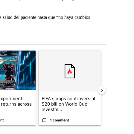
a salud del paciente hasta que “no haya cambios
st 7 days.
ticle titled "The $10K experiment: Comparing returns across crypto, 
A trending article titled "FIFA scraps controvers
A trending arti
xperiment:
FIFA scraps controversial
Solar power,
returns across
$20 billion World Cup
and 4 other 
investm...
targeted ...
nt
1 comment
1 commen