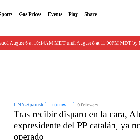
Sports
Gas Prices
Events
Play
Share
ssued August 6 at 10:14AM MDT until August 8 at 11:00PM MDT by
CNN-Spanish
0 Followers
FOLLOW
FOLLOW "CNN-SPANISH" TO RECEIVE NOTI
Tras recibir disparo en la cara, A
expresidente del PP catalán, ya no
operado