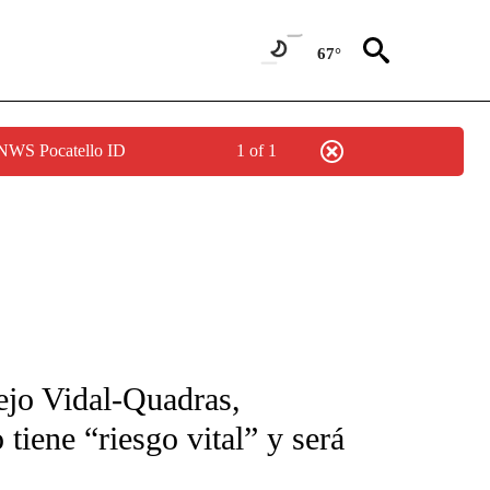
67°
 NWS Pocatello ID
1 of 1
FICATIONS ABOUT NEW PAGES ON "CNN-SPANISH".
lejo Vidal-Quadras,
 tiene “riesgo vital” y será