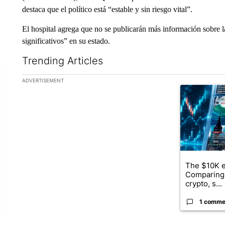
destaca que el político está “estable y sin riesgo vital”.
El hospital agrega que no se publicarán más información sobre l
significativos” en su estado.
Trending Articles
The following is a list of the most commented articles in the la
ADVERTISEMENT
A trending ar
The $10K e
Comparing 
crypto, s...
1 comme