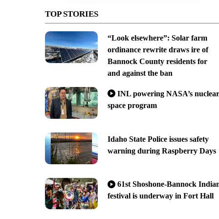
TOP STORIES
“Look elsewhere”: Solar farm
ordinance rewrite draws ire of
Bannock County residents for
and against the ban
INL powering NASA’s nuclea
space program
Idaho State Police issues safety
warning during Raspberry Days
61st Shoshone-Bannock India
festival is underway in Fort Hall