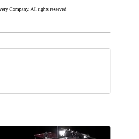
ry Company. All rights reserved.
ISH" TO RECEIVE NOTIFICATIONS ABOUT NEW PAGES ON "CNN-SPANISH".