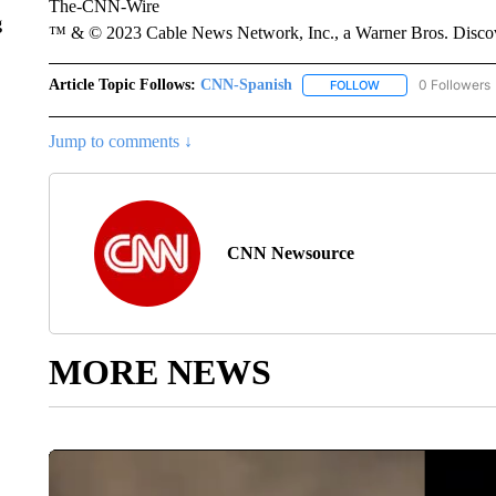
The-CNN-Wire
g
™ & © 2023 Cable News Network, Inc., a Warner Bros. Discove
Article Topic Follows:
CNN-Spanish
0 Followers
FOLLOW
FOLLOW "CNN-SPAN
Jump to comments ↓
CNN Newsource
MORE NEWS