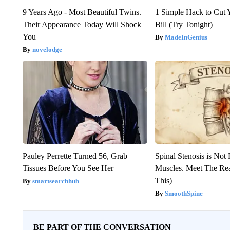
9 Years Ago - Most Beautiful Twins.
1 Simple Hack to Cut Y
Their Appearance Today Will Shock
Bill (Try Tonight)
You
MadeInGenius
novelodge
Pauley Perrette Turned 56, Grab
Spinal Stenosis is Not
Tissues Before You See Her
Muscles. Meet The Re
This)
smartsearchhub
SmoothSpine
BE PART OF THE CONVERSATION