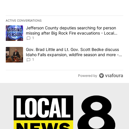
ACTIVE CONVERSATIONS
The following is a list of the most commented articles in the last 7
A trending article titled "Jefferson County deputies searching fo
Jefferson County deputies searching for person
missing after Big Rock Fire evacuations - Local
News 8
1
A trending article titled "Gov. Brad Little and Lt. Gov. Scott Be
Gov. Brad Little and Lt. Gov. Scott Bedke discuss
Idaho Falls expansion, wildfire season and more -
Local News 8
1
Powered by