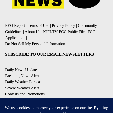
EEO Report
|
Terms of Use
|
Privacy Policy
|
Community
Guidelines
|
About Us
|
KIFI-TV FCC Public File
|
FCC
Applications
|
Do Not Sell My Personal Information
SUBSCRIBE TO OUR EMAIL NEWSLETTERS
Daily News Update
Breaking News Alert
Daily Weather Forecast
Severe Weather Alert
Contests and Promotions
DOWNLOAD OUR APPS