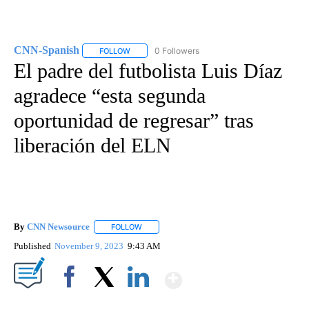
CNN-Spanish
0 Followers
FOLLOW
FOLLOW "CNN-SPANISH" TO RECEIVE NOTIFICA
El padre del futbolista Luis Díaz
agradece “esta segunda
oportunidad de regresar” tras
liberación del ELN
By
CNN Newsource
FOLLOW
FOLLOW "" TO RECEIVE NOTIFICATIONS ABOU
Published
November 9, 2023
9:43 AM
Show More
Facebook
X
LinkedIn