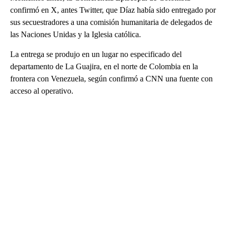
confirmó en X, antes Twitter, que Díaz había sido entregado por
sus secuestradores a una comisión humanitaria de delegados de
las Naciones Unidas y la Iglesia católica.
La entrega se produjo en un lugar no especificado del
departamento de La Guajira, en el norte de Colombia en la
frontera con Venezuela, según confirmó a CNN una fuente con
acceso al operativo.
A
D
V
E
R
TI
S
E
M
E
N
T