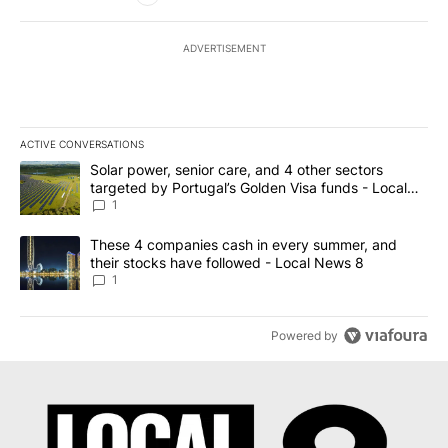
ADVERTISEMENT
ACTIVE CONVERSATIONS
The following is a list of the most commented articles in the last 7
A trending article titled "Solar power, senior care, and 4 other 
Solar power, senior care, and 4 other sectors
targeted by Portugal’s Golden Visa funds - Local
News 8
1
A trending article titled "These 4 companies cash in every summe
These 4 companies cash in every summer, and
their stocks have followed - Local News 8
1
Powered by