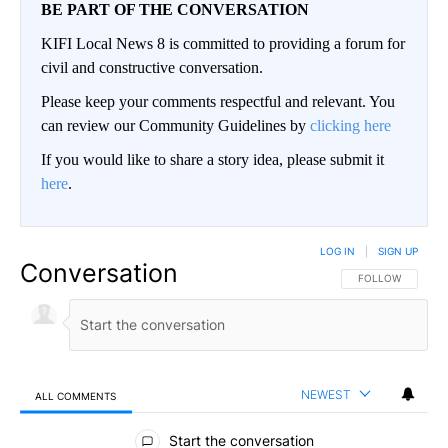
BE PART OF THE CONVERSATION
KIFI Local News 8 is committed to providing a forum for
civil and constructive conversation.
Please keep your comments respectful and relevant. You
can review our Community Guidelines by
clicking here
If you would like to share a story idea, please submit it
here
.
LOG IN
|
SIGN UP
Conversation
FOLLOW THIS CO
FOLLOW
NEWEST
ALL COMMENTS
All Comments
Start the conversation