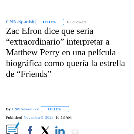
CNN-Spanish
0 Followers
FOLLOW
FOLLOW "CNN-SPANISH" TO RECEIVE NOTIFICA
Zac Efron dice que sería
“extraordinario” interpretar a
Matthew Perry en una película
biográfica como quería la estrella
de “Friends”
By
CNN Newsource
FOLLOW
FOLLOW "" TO RECEIVE NOTIFICATIONS ABOU
Published
November 9, 2023
10:13 AM
Show More