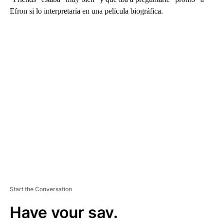
Efron si lo interpretaría en una película biográfica.
A
D
V
E
R
TI
S
E
M
E
N
T
Start the Conversation
Have your say.