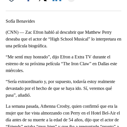
Facebook
X
LinkedIn
Sofía Benavides
(CNN) — Zac Efron habló al descubrir que Matthew Perry
deseaba que el actor de “High School Musical” lo interpretara en
una película biográfica.
“Me sentí muy honrado”, dijo Efron a Extra TV durante el
estreno de su próxima película “The Iron Claw” en Dallas este
miércoles.
“Sería extraordinario y, por supuesto, todavía estoy realmente
devastado por el hecho de que se haya ido. Sí, veremos qué
pasa”, añadió.
La semana pasada, Athenna Crosby, quien confirmó que era la
mujer que fue vista almorzando con Perry en el Hotel Bel-Air el
día antes de su muerte a la edad de 54 años, dijo que el actor de
“Friends” estaba “muy bien” y que iba a preguntarle “pronto” a