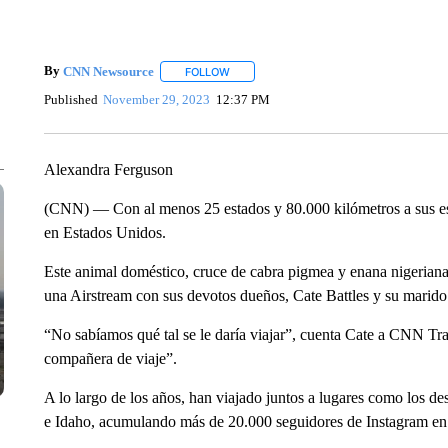
By
CNN Newsource
FOLLOW
FOLLOW "" TO RECEIVE NOTIFICATIONS 
Published
November 29, 2023
12:37 PM
Alexandra Ferguson
(CNN) — Con al menos 25 estados y 80.000 kilómetros a sus esp
en Estados Unidos.
Este animal doméstico, cruce de cabra pigmea y enana nigeriana,
una Airstream con sus devotos dueños, Cate Battles y su marid
“No sabíamos qué tal se le daría viajar”, cuenta Cate a CNN Tra
compañera de viaje”.
A lo largo de los años, han viajado juntos a lugares como los d
e Idaho, acumulando más de 20.000 seguidores de Instagram en 