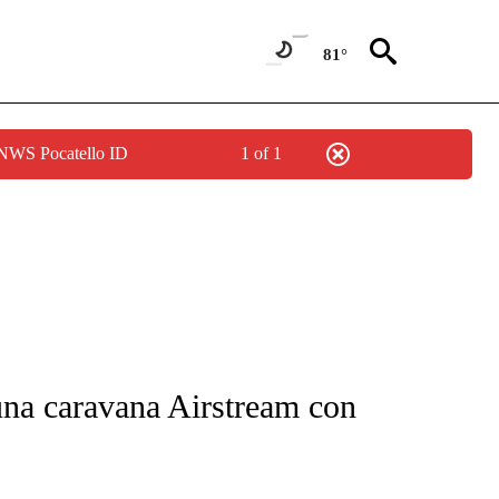
81°
 NWS Pocatello ID
1 of 1
FICATIONS ABOUT NEW PAGES ON "CNN-SPANISH".
una caravana Airstream con