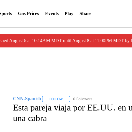
Sports
Gas Prices
Events
Play
Share
ssued August 6 at 10:14AM MDT until August 8 at 11:00PM MDT by
CNN-Spanish
0 Followers
FOLLOW
FOLLOW "CNN-SPANISH" TO RECEIVE NOTI
Esta pareja viaja por EE.UU. en 
una cabra