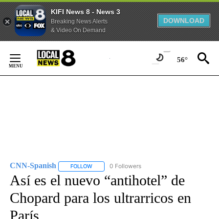
KIFI News 8 - News 3
DOWNLOAD
Breaking News Alerts
& Video On Demand
Skip
to
56°
Content
CNN-Spanish
0 Followers
FOLLOW
FOLLOW "CNN-SPANISH" TO RECEIVE NOTIFICA
Así es el nuevo “antihotel” de
Chopard para los ultrarricos en
París