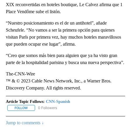
XIX reconvertidas en hoteles boutique, Le Calvez afirma que 1
Place Vendôme sube el listón.
“Nuestro posicionamiento es el de un antihotel”, añade
Scheufele. “No vamos a ser la primera opción para quienes
visitan París por primera vez, hay muchos hoteles maravillosos
que pueden ocupar ese lugar”, afirma.
“Creo que somos más bien para alguien que ya ha visto gran
parte de la hospitalidad parisina y busca una nueva perspectiva”.
The-CNN-Wire
™ & © 2023 Cable News Network, Inc., a Warner Bros.
Discovery Company. All rights reserved.
Article Topic Follows:
CNN-Spanish
0 Followers
FOLLOW
FOLLOW "CNN-SPANISH" TO RECEIVE NOTIFICATIONS ABOUT NEW
Jump to comments ↓