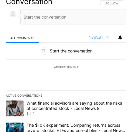
Conversation
FOLLOW THIS CO
FOLLOW
NEWEST
ALL COMMENTS
All Comments
Start the conversation
ADVERTISEMENT
ACTIVE CONVERSATIONS
The following is a list of the most commented articles in the last 7
A trending article titled "What financial advisors are saying abo
What financial advisors are saying about the risks
of concentrated stock - Local News 8
1
A trending article titled "The $10K experiment: Comparing return
The $10K experiment: Comparing returns across
crypto, stocks, ETFs and collectibles - Local News