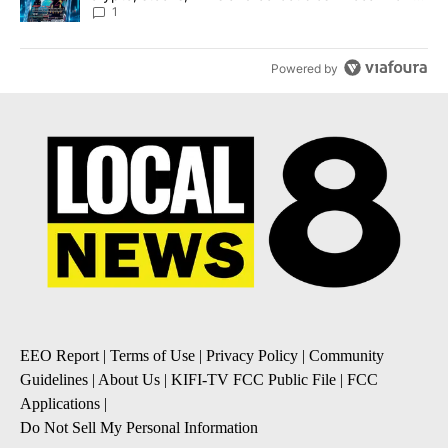
8
1
Powered by
EEO Report
|
Terms of Use
|
Privacy Policy
|
Community
Guidelines
|
About Us
|
KIFI-TV FCC Public File
|
FCC
Applications
|
Do Not Sell My Personal Information