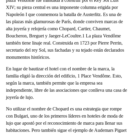
plaza Vendôme fue mandada a construir por el Rey Sol Luis
XIV; su pieza central es una imponente columna erigida por
Napoleón I que conmemora la batalla de Austerlitz. Es una de
las plazas más glamurosas de París, donde conviven marcas de
alta joyería y relojería como Chopard, Cartier, Chaumet,
Boucheron, Breguet y Jaeger-LeCoultre.1 La plaza Vendôme
también tiene linaje real. Construida en 1723 por Pierre Perrin,
secretario del rey Sol, sus fachadas y su tejado están declarados
monumentos históricos.
En lugar de bautizar el hotel con el nombre de la marca, la
familia eligió la dirección del edificio, 1 Place Vendôme. Esto,
según la marca, también permite que la empresa sea
independiente, libre de las asociaciones que conlleva una casa de
joyería de lujo.
No utilizar el nombre de Chopard es una estrategia que rompe
con Bulgari, uno de los primeros líderes en hoteles de moda de
lujo que apostó por el reconocimiento de marca para llenar sus
habitaciones. Pero también sigue el ejemplo de Audemars Piguet