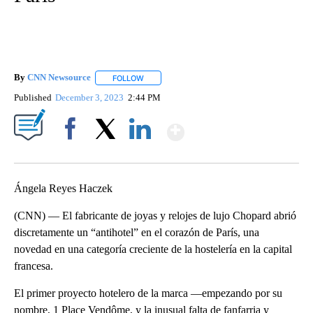
By
CNN Newsource
FOLLOW
FOLLOW "" TO RECEIVE NOTIFICATIONS ABOU
Published
December 3, 2023
2:44 PM
Show More
Facebook
X
LinkedIn
Ángela Reyes Haczek
(CNN) — El fabricante de joyas y relojes de lujo Chopard abrió
discretamente un “antihotel” en el corazón de París, una
novedad en una categoría creciente de la hostelería en la capital
francesa.
El primer proyecto hotelero de la marca —empezando por su
nombre, 1 Place Vendôme, y la inusual falta de fanfarria y