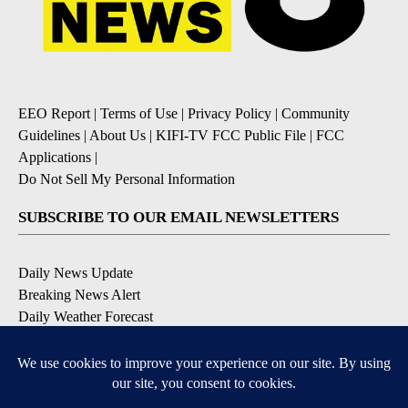
EEO Report
|
Terms of Use
|
Privacy Policy
|
Community
Guidelines
|
About Us
|
KIFI-TV FCC Public File
|
FCC
Applications
|
Do Not Sell My Personal Information
SUBSCRIBE TO OUR EMAIL NEWSLETTERS
Daily News Update
Breaking News Alert
Daily Weather Forecast
Severe Weather Alert
Contests and Promotions
DOWNLOAD OUR APPS