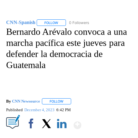
CNN-Spanish
0 Followers
FOLLOW
FOLLOW "CNN-SPANISH" TO RECEIVE NOTIFICA
Bernardo Arévalo convoca a una
marcha pacífica este jueves para
defender la democracia de
Guatemala
By
CNN Newsource
FOLLOW
FOLLOW "" TO RECEIVE NOTIFICATIONS ABOU
Published
December 4, 2023
6:42 PM
Show More
Facebook
X
LinkedIn