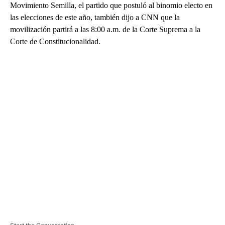
Movimiento Semilla, el partido que postuló al binomio electo en
las elecciones de este año, también dijo a CNN que la
movilización partirá a las 8:00 a.m. de la Corte Suprema a la
Corte de Constitucionalidad.
A
D
V
E
R
TI
S
E
M
E
N
T