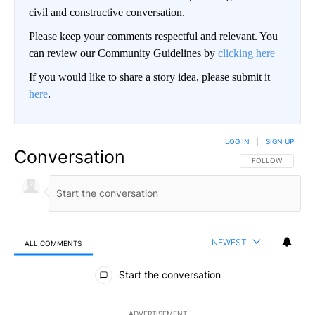
civil and constructive conversation.
Please keep your comments respectful and relevant. You
can review our Community Guidelines by
clicking here
If you would like to share a story idea, please submit it
here
.
LOG IN
|
SIGN UP
Conversation
FOLLOW THIS CO
FOLLOW
NEWEST
ALL COMMENTS
All Comments
Start the conversation
ADVERTISEMENT