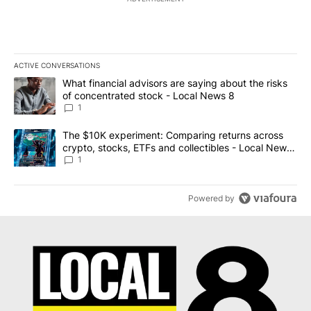
ACTIVE CONVERSATIONS
The following is a list of the most commented articles in the last 7
A trending article titled "What financial advisors are saying abo
What financial advisors are saying about the risks
of concentrated stock - Local News 8
1
A trending article titled "The $10K experiment: Comparing return
The $10K experiment: Comparing returns across
crypto, stocks, ETFs and collectibles - Local News
8
1
Powered by