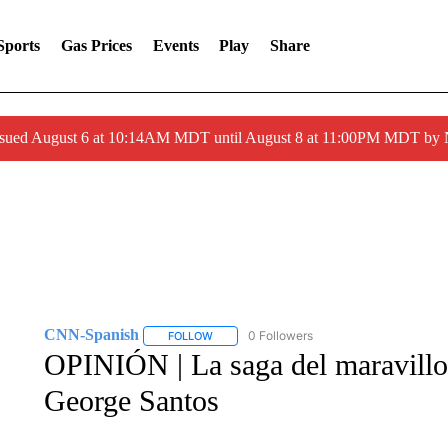
Sports
Gas Prices
Events
Play
Share
ssued August 6 at 10:14AM MDT until August 8 at 11:00PM MDT by
CNN-Spanish
0 Followers
FOLLOW
FOLLOW "CNN-SPANISH" TO RECEIVE NOTI
OPINIÓN | La saga del maravillo
George Santos