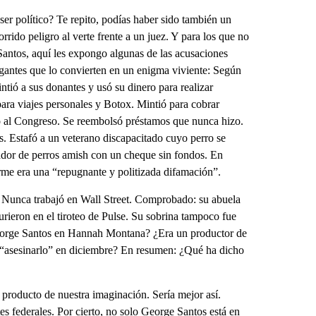
ser político? Te repito, podías haber sido también un
rrido peligro al verte frente a un juez. Y para los que no
Santos, aquí les expongo algunas de las acusaciones
ogantes que lo convierten en un enigma viviente: Según
tió a sus donantes y usó su dinero para realizar
ra viajes personales y Botox. Mintió para cobrar
ó al Congreso. Se reembolsó préstamos que nunca hizo.
. Estafó a un veterano discapacitado cuyo perro se
ador de perros amish con un cheque sin fondos. En
rme era una “repugnante y politizada difamación”.
d. Nunca trabajó en Wall Street. Comprobado: su abuela
rieron en el tiroteo de Pulse. Su sobrina tampoco fue
eorge Santos en Hannah Montana? ¿Era un productor de
 “asesinarlo” en diciembre? En resumen: ¿Qué ha dicho
 producto de nuestra imaginación. Sería mejor así.
s federales. Por cierto, no solo George Santos está en