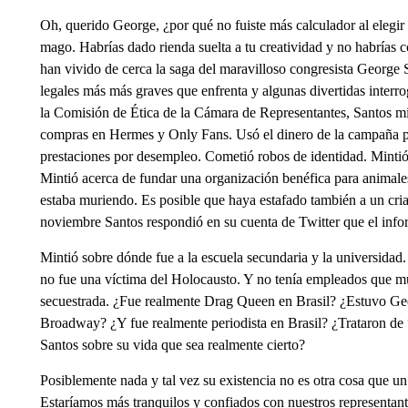
Oh, querido George, ¿por qué no fuiste más calculador al elegir 
mago. Habrías dado rienda suelta a tu creatividad y no habrías co
han vivido de cerca la saga del maravilloso congresista George 
legales más más graves que enfrenta y algunas divertidas interr
la Comisión de Ética de la Cámara de Representantes, Santos min
compras en Hermes y Only Fans. Usó el dinero de la campaña pa
prestaciones por desempleo. Cometió robos de identidad. Minti
Mintió acerca de fundar una organización benéfica para animales
estaba muriendo. Es posible que haya estafado también a un cri
noviembre Santos respondió en su cuenta de Twitter que el info
Mintió sobre dónde fue a la escuela secundaria y la universida
no fue una víctima del Holocausto. Y no tenía empleados que mu
secuestrada. ¿Fue realmente Drag Queen en Brasil? ¿Estuvo G
Broadway? ¿Y fue realmente periodista en Brasil? ¿Trataron de
Santos sobre su vida que sea realmente cierto?
Posiblemente nada y tal vez su existencia no es otra cosa que un
Estaríamos más tranquilos y confiados con nuestros representante