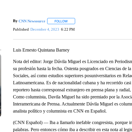
By
CNN Newsource
FOLLOW
FOLLOW "" TO RECEIVE NOTIFICATIONS 
Published
December 4, 2023
6:22 PM
Luis Ernesto Quintana Barney
Nota del editor: Jorge Dávila Miguel es Licenciado en Periodi
su profesión hasta la fecha. Ostenta posgrados en Ciencias de 
Sociales, así como estudios superiores posuniversitarios en Rela
Latinoamericana. Es de nacionalidad cubana y ha recorrido casi 
reportero hasta corresponsal extranjero en prensa plana y radial
Como columnista, Davila Miguel ha sido premiado por la Asoci
Interamericana de Prensa. Actualmente Dávila Miguel es colum
analista político y columnista en CNN en Español.
(CNN Español) — Iba a llamarlo inefable congresista, porque in
palabras. Pero entonces cómo iba a describir en esta nota al le