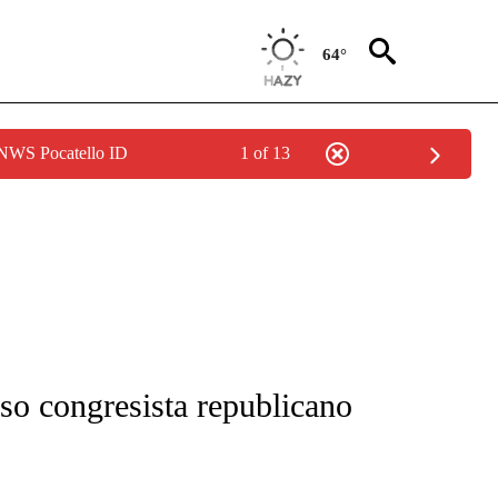
64°
 NWS Pocatello ID
1 of 13
FICATIONS ABOUT NEW PAGES ON "CNN-SPANISH".
so congresista republicano