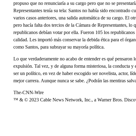
propuso que no renunciaría a su cargo pero que no se presentarí
Representantes tenía su tela: Santos no había sido encontrado cu
varios casos anteriores, una salida automática de su cargo. El o
pero hacía falta dos tercios de la Cámara de Representantes, lo 
republicanos debían votar por ella. Fueron 105 los republicano
calidad. Les importó más conservar la debida ética para el órga
como Santos, para subrayar su mayoría política.
Lo que verdaderamente no acabo de entender es qué pensaron los 
expulsión. Tal vez, y de alguna forma misteriosa, la conducta y 
ser un político, en vez de haber escogido ser novelista, actor, líd
mejor carrera. Aunque nunca se sabe. ¿Podrán las mentiras salva
The-CNN-Wire
™ & © 2023 Cable News Network, Inc., a Warner Bros. Discove