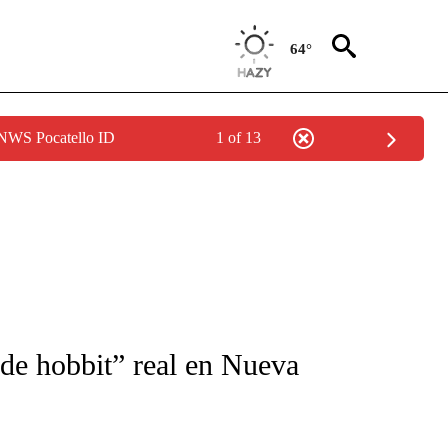
64°
 NWS Pocatello ID
1 of 13
FICATIONS ABOUT NEW PAGES ON "CNN-SPANISH".
 de hobbit” real en Nueva