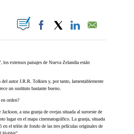
ABOUT NEW PAGES ON "".
Facebook
X
LinkedIn
Email
 los extensos paisajes de Nueva Zelandia están
 del autor J.R.R. Tolkien y, por tanto, lamentablemente
frece un sustituto bastante bueno.
s en orden?
r Jackson, a una granja de ovejas situada al suroeste de
sto lugar en el mapa cinematográfico. La granja, situada
ó en el telón de fondo de las tres películas originales de
El Hobbit”.