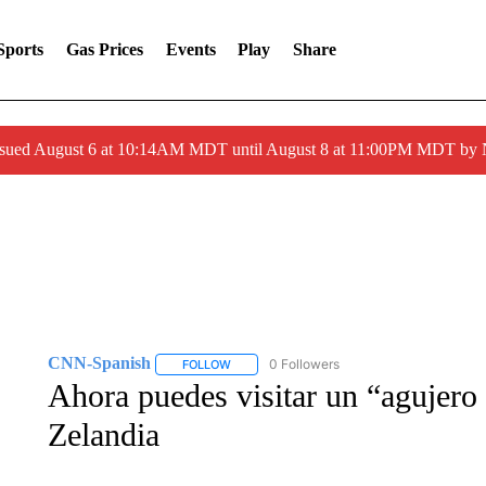
Sports
Gas Prices
Events
Play
Share
ssued August 6 at 10:14AM MDT until August 8 at 11:00PM MDT by
CNN-Spanish
0 Followers
FOLLOW
FOLLOW "CNN-SPANISH" TO RECEIVE NOTI
Ahora puedes visitar un “agujero
Zelandia