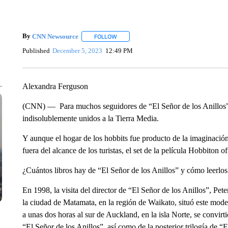
By
CNN Newsource
FOLLOW
FOLLOW "" TO RECEIVE NOTIFICATIONS 
Published
December 5, 2023
12:49 PM
Alexandra Ferguson
(CNN) — Para muchos seguidores de “El Señor de los Anillos”,
indisolublemente unidos a la Tierra Media.
Y aunque el hogar de los hobbits fue producto de la imaginación
fuera del alcance de los turistas, el set de la película Hobbiton o
¿Cuántos libros hay de “El Señor de los Anillos” y cómo leerlo
En 1998, la visita del director de “El Señor de los Anillos”, Pete
la ciudad de Matamata, en la región de Waikato, situó este mode
a unas dos horas al sur de Auckland, en la isla Norte, se convirti
“El Señor de los Anillos”, así como de la posterior trilogía de “