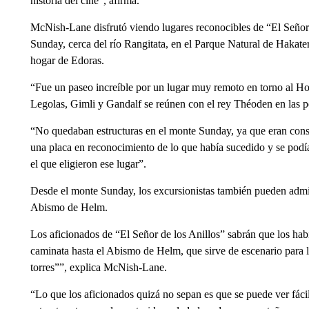
historia del cine”, afirma.
McNish-Lane disfrutó viendo lugares reconocibles de “El Señor 
Sunday, cerca del río Rangitata, en el Parque Natural de Hakate
hogar de Edoras.
“Fue un paseo increíble por un lugar muy remoto en torno al Ho
Legolas, Gimli y Gandalf se reúnen con el rey Théoden en las 
“No quedaban estructuras en el monte Sunday, ya que eran constr
una placa en reconocimiento de lo que había sucedido y se podía 
el que eligieron ese lugar”.
Desde el monte Sunday, los excursionistas también pueden admir
Abismo de Helm.
Los aficionados de “El Señor de los Anillos” sabrán que los ha
caminata hasta el Abismo de Helm, que sirve de escenario para la
torres””, explica McNish-Lane.
“Lo que los aficionados quizá no sepan es que se puede ver fác