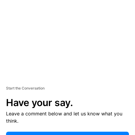
E
R
TI
S
E
M
E
N
T
Start the Conversation
Have your say.
Leave a comment below and let us know what you
think.