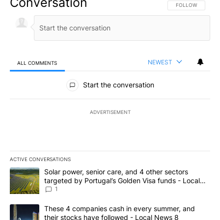
Conversation
FOLLOW THIS CO
FOLLOW
NEWEST
ALL COMMENTS
All Comments
Start the conversation
ADVERTISEMENT
ACTIVE CONVERSATIONS
The following is a list of the most commented articles in the last 7
A trending article titled "Solar power, senior care, and 4 other 
Solar power, senior care, and 4 other sectors
targeted by Portugal’s Golden Visa funds - Local
News 8
1
A trending article titled "These 4 companies cash in every summe
These 4 companies cash in every summer, and
their stocks have followed - Local News 8