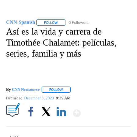
CNN-Spanish
0 Followers
FOLLOW
FOLLOW "CNN-SPANISH" TO RECEIVE NOTIFICA
Así es la vida y carrera de
Timothée Chalamet: películas,
series, familia y más
By
CNN Newsource
FOLLOW
FOLLOW "" TO RECEIVE NOTIFICATIONS ABOU
Published
December 5, 2023
9:39 AM
Show More
Facebook
X
LinkedIn