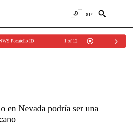
81°
 NWS Pocatello ID
1 of 12
FICATIONS ABOUT NEW PAGES ON "CNN-SPANISH".
ano en Nevada podría ser una
icano