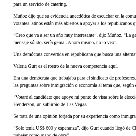
para un servicio de catering.
Muñoz dijo que su evidencia anecdótica de escuchar en la comun
votantes latinos están más abiertos a apoyar a los republicanos q
“Creo que va a ser un año muy interesante”, dijo Muñoz. “La gen
mensaje sólido, sería genial. Ahora mismo, no lo veo”.
Una demócrata convertida en republicana que busca una alterna
Valeria Gurr es el rostro de la nueva competencia aquí.
Era una demócrata que trabajaba para el sindicato de profesores
las preguntas sobre inmigración o economía al tema que, según el
“Votaré al candidato que apoye mi punto de vista sobre la elecci
Henderson, un suburbio de Las Vegas.
Se trata de una opinión forjada por su experiencia como inmigra
“Solo tenía US$ 600 y esperanza”, dijo Gurr cuando llegó de Chi
trabajar como mano de obra”.