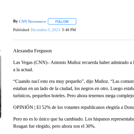
By
CNN Newsource
FOLLOW
FOLLOW "" TO RECEIVE NOTIFICATIONS 
Published
December 5, 2023
5:48 PM
Alexandra Ferguson
Las Vegas (CNN)– Antonio Muñoz recuerda haber admirado a R
a la actual.
“Cuando nací esto era muy pequeño”, dijo Muñoz. “Las comuni
estaban en un lado de la ciudad, los negros en otro. Luego estab
turísticos, pequeños hoteles. Pero ahora tenemos mega complejo
OPINIÓN | El 52% de los votantes republicanos elegiría a Do
Pero no es lo único que ha cambiado. Los hispanos representab
Reagan fue elegido, pero ahora son el 30%.