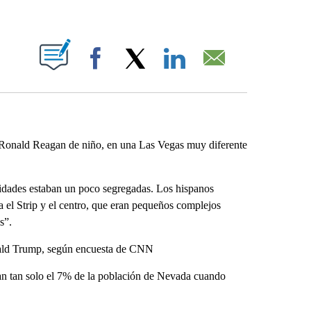
ABOUT NEW PAGES ON "".
Facebook
X
LinkedIn
Email
onald Reagan de niño, en una Las Vegas muy diferente
dades estaban un poco segregadas. Los hispanos
a el Strip y el centro, que eran pequeños complejos
s”.
nald Trump, según encuesta de CNN
an tan solo el 7% de la población de Nevada cuando