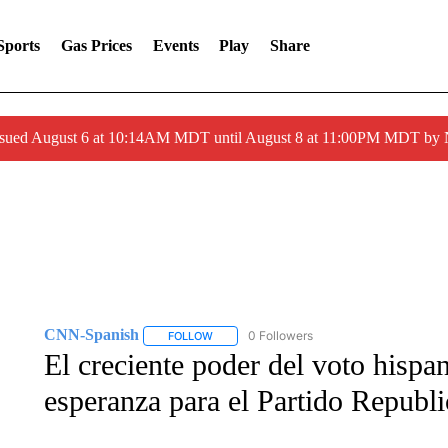
Sports
Gas Prices
Events
Play
Share
ssued August 6 at 10:14AM MDT until August 8 at 11:00PM MDT by
CNN-Spanish
0 Followers
FOLLOW
FOLLOW "CNN-SPANISH" TO RECEIVE NOTI
El creciente poder del voto hisp
esperanza para el Partido Republ