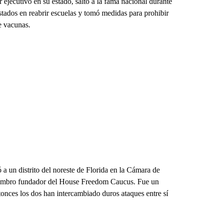
 ejecutivo en su estado, saltó a la fama nacional durante
tados en reabrir escuelas y tomó medidas para prohibir
de vacunas.
a un distrito del noreste de Florida en la Cámara de
iembro fundador del House Freedom Caucus. Fue un
onces los dos han intercambiado duros ataques entre sí