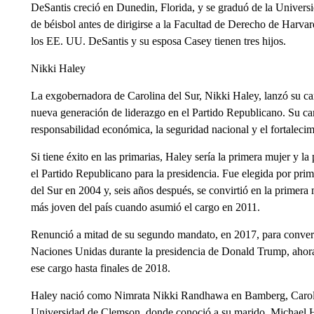
DeSantis creció en Dunedin, Florida, y se graduó de la Universi
de béisbol antes de dirigirse a la Facultad de Derecho de Harv
los EE. UU. DeSantis y su esposa Casey tienen tres hijos.
Nikki Haley
La exgobernadora de Carolina del Sur, Nikki Haley, lanzó su ca
nueva generación de liderazgo en el Partido Republicano. Su c
responsabilidad económica, la seguridad nacional y el fortalecimi
Si tiene éxito en las primarias, Haley sería la primera mujer y 
el Partido Republicano para la presidencia. Fue elegida por pri
del Sur en 2004 y, seis años después, se convirtió en la primer
más joven del país cuando asumió el cargo en 2011.
Renunció a mitad de su segundo mandato, en 2017, para convert
Naciones Unidas durante la presidencia de Donald Trump, ahora
ese cargo hasta finales de 2018.
Haley nació como Nimrata Nikki Randhawa en Bamberg, Carolina d
Universidad de Clemson, donde conoció a su marido, Michael Ha