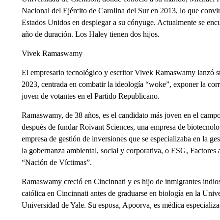
Nacional del Ejército de Carolina del Sur en 2013, lo que convir
Estados Unidos en desplegar a su cónyuge. Actualmente se encu
año de duración. Los Haley tienen dos hijos.
Vivek Ramaswamy
El empresario tecnológico y escritor Vivek Ramaswamy lanzó su
2023, centrada en combatir la ideología “woke”, exponer la cor
joven de votantes en el Partido Republicano.
Ramaswamy, de 38 años, es el candidato más joven en el campo r
después de fundar Roivant Sciences, una empresa de biotecnolo
empresa de gestión de inversiones que se especializaba en la ges
la gobernanza ambiental, social y corporativa, o ESG, Factores a
“Nación de Víctimas”.
Ramaswamy creció en Cincinnati y es hijo de inmigrantes indios.
católica en Cincinnati antes de graduarse en biología en la Univ
Universidad de Yale. Su esposa, Apoorva, es médica especializad