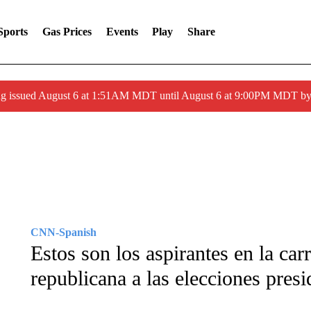
Sports
Gas Prices
Events
Play
Share
ng issued August 6 at 1:51AM MDT until August 6 at 9:00PM MDT 
CNN-Spanish
Estos son los aspirantes en la car
republicana a las elecciones pres