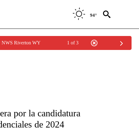
94°
by NWS Riverton WY
1 of 3
rera por la candidatura
idenciales de 2024