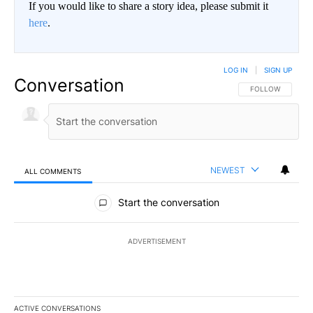
If you would like to share a story idea, please submit it
here
.
LOG IN
|
SIGN UP
Conversation
FOLLOW THIS CO
FOLLOW
NEWEST
ALL COMMENTS
All Comments
Start the conversation
ADVERTISEMENT
ACTIVE CONVERSATIONS