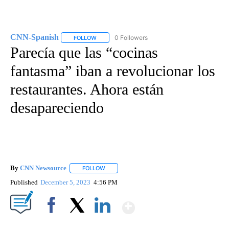
CNN-Spanish
0 Followers
FOLLOW
FOLLOW "CNN-SPANISH" TO RECEIVE NOTIFICA
Parecía que las “cocinas
fantasma” iban a revolucionar los
restaurantes. Ahora están
desapareciendo
By
CNN Newsource
FOLLOW
FOLLOW "" TO RECEIVE NOTIFICATIONS ABOU
Published
December 5, 2023
4:56 PM
Show More
Facebook
X
LinkedIn