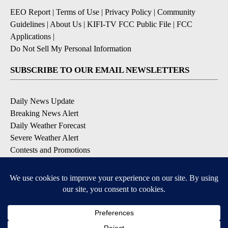
EEO Report
|
Terms of Use
|
Privacy Policy
|
Community
Guidelines
|
About Us
|
KIFI-TV FCC Public File
|
FCC
Applications
|
Do Not Sell My Personal Information
SUBSCRIBE TO OUR EMAIL NEWSLETTERS
Daily News Update
Breaking News Alert
Daily Weather Forecast
Severe Weather Alert
Contests and Promotions
DOWNLOAD OUR APPS
Available for iOS and Android