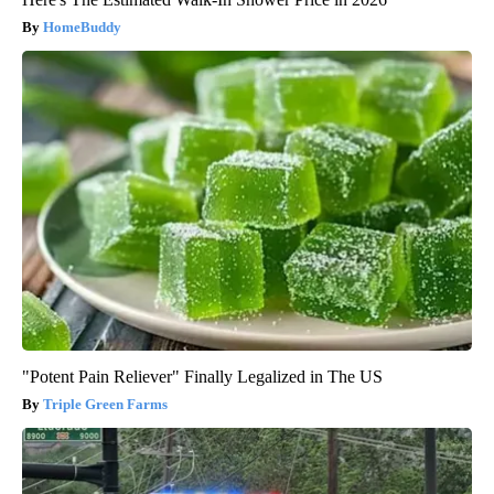
HomeBuddy
"Potent Pain Reliever" Finally Legalized in The US
Triple Green Farms