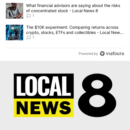
The following is a list of the most commented articles in the last 7
A trending article titled "What financial advisors are saying abo
What financial advisors are saying about the risks
of concentrated stock - Local News 8
1
A trending article titled "The $10K experiment: Comparing return
The $10K experiment: Comparing returns across
crypto, stocks, ETFs and collectibles - Local News
8
1
Powered by