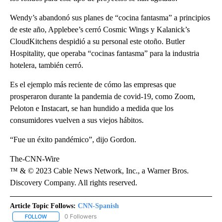
Wendy’s abandonó sus planes de “cocina fantasma” a principios
de este año, Applebee’s cerró Cosmic Wings y Kalanick’s
CloudKitchens despidió a su personal este otoño. Butler
Hospitality, que operaba “cocinas fantasma” para la industria
hotelera, también cerró.
Es el ejemplo más reciente de cómo las empresas que
prosperaron durante la pandemia de covid-19, como Zoom,
Peloton e Instacart, se han hundido a medida que los
consumidores vuelven a sus viejos hábitos.
“Fue un éxito pandémico”, dijo Gordon. ​
The-CNN-Wire
™ & © 2023 Cable News Network, Inc., a Warner Bros.
Discovery Company. All rights reserved.
Article Topic Follows:
CNN-Spanish
0 Followers
FOLLOW
FOLLOW "CNN-SPANISH" TO RECEIVE NOTIFICATIONS ABOUT NEW