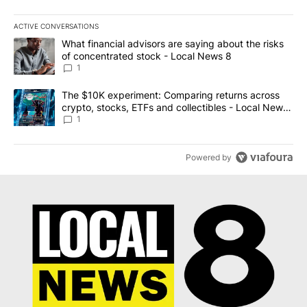
ACTIVE CONVERSATIONS
The following is a list of the most commented articles in the last 7
A trending article titled "What financial advisors are saying abo
What financial advisors are saying about the risks
of concentrated stock - Local News 8
1
A trending article titled "The $10K experiment: Comparing return
The $10K experiment: Comparing returns across
crypto, stocks, ETFs and collectibles - Local News
8
1
Powered by