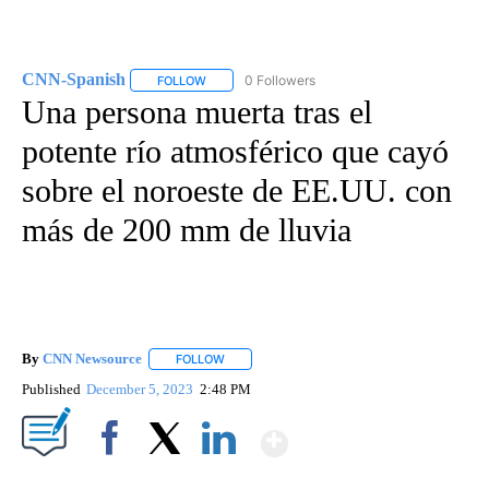
CNN-Spanish
0 Followers
FOLLOW
FOLLOW "CNN-SPANISH" TO RECEIVE NOTIFICA
Una persona muerta tras el
potente río atmosférico que cayó
sobre el noroeste de EE.UU. con
más de 200 mm de lluvia
By
CNN Newsource
FOLLOW
FOLLOW "" TO RECEIVE NOTIFICATIONS ABOU
Published
December 5, 2023
2:48 PM
Show More
Facebook
X
LinkedIn