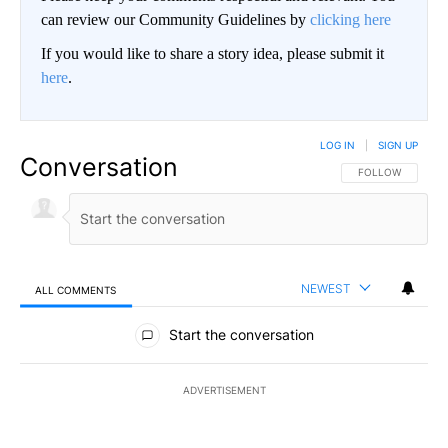
can review our Community Guidelines by
clicking here
If you would like to share a story idea, please submit it
here
.
LOG IN
|
SIGN UP
Conversation
FOLLOW THIS CO
FOLLOW
NEWEST
ALL COMMENTS
All Comments
Start the conversation
ADVERTISEMENT