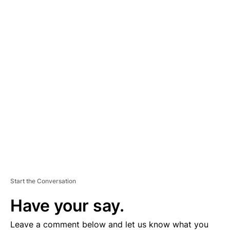
A
D
V
E
R
TI
S
E
M
E
N
T
Start the Conversation
Have your say.
Leave a comment below and let us know what you