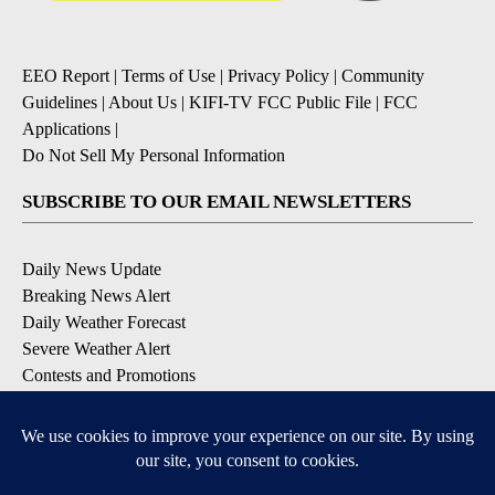
EEO Report
|
Terms of Use
|
Privacy Policy
|
Community
Guidelines
|
About Us
|
KIFI-TV FCC Public File
|
FCC
Applications
|
Do Not Sell My Personal Information
SUBSCRIBE TO OUR EMAIL NEWSLETTERS
Daily News Update
Breaking News Alert
Daily Weather Forecast
Severe Weather Alert
Contests and Promotions
DOWNLOAD OUR APPS
Available for iOS and Android