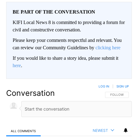
BE PART OF THE CONVERSATION
KIFI Local News 8 is committed to providing a forum for
civil and constructive conversation.
Please keep your comments respectful and relevant. You
can review our Community Guidelines by
clicking here
If you would like to share a story idea, please submit it
here
.
LOG IN
|
SIGN UP
Conversation
FOLLOW THIS CO
FOLLOW
NEWEST
ALL COMMENTS