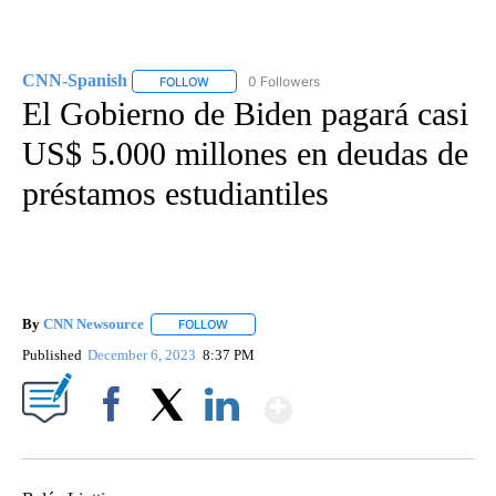
CNN-Spanish
0 Followers
FOLLOW
FOLLOW "CNN-SPANISH" TO RECEIVE NOTIFICA
El Gobierno de Biden pagará casi
US$ 5.000 millones en deudas de
préstamos estudiantiles
By
CNN Newsource
FOLLOW
FOLLOW "" TO RECEIVE NOTIFICATIONS ABOU
Published
December 6, 2023
8:37 PM
Show More
Facebook
X
LinkedIn