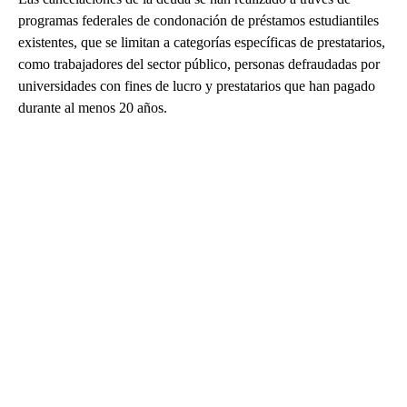
programas federales de condonación de préstamos estudiantiles
existentes, que se limitan a categorías específicas de prestatarios,
como trabajadores del sector público, personas defraudadas por
universidades con fines de lucro y prestatarios que han pagado
durante al menos 20 años.
A
D
V
E
R
TI
S
E
M
E
N
T