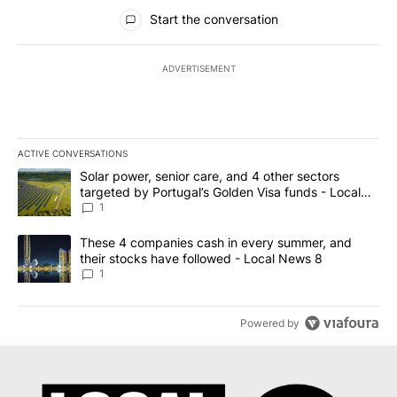
All Comments
Start the conversation
ADVERTISEMENT
ACTIVE CONVERSATIONS
The following is a list of the most commented articles in the last 7
A trending article titled "Solar power, senior care, and 4 other 
Solar power, senior care, and 4 other sectors
targeted by Portugal’s Golden Visa funds - Local
News 8
1
A trending article titled "These 4 companies cash in every summe
These 4 companies cash in every summer, and
their stocks have followed - Local News 8
1
Powered by