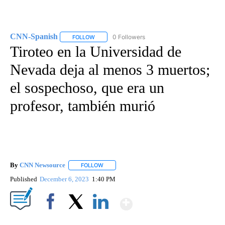
CNN-Spanish
0 Followers
FOLLOW
FOLLOW "CNN-SPANISH" TO RECEIVE NOTIFICA
Tiroteo en la Universidad de
Nevada deja al menos 3 muertos;
el sospechoso, que era un
profesor, también murió
By
CNN Newsource
FOLLOW
FOLLOW "" TO RECEIVE NOTIFICATIONS ABOU
Published
December 6, 2023
1:40 PM
Show More
Facebook
X
LinkedIn