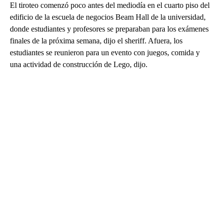
El tiroteo comenzó poco antes del mediodía en el cuarto piso del
edificio de la escuela de negocios Beam Hall de la universidad,
donde estudiantes y profesores se preparaban para los exámenes
finales de la próxima semana, dijo el sheriff. Afuera, los
estudiantes se reunieron para un evento con juegos, comida y
una actividad de construcción de Lego, dijo.
A
D
V
E
R
TI
S
E
M
E
N
T