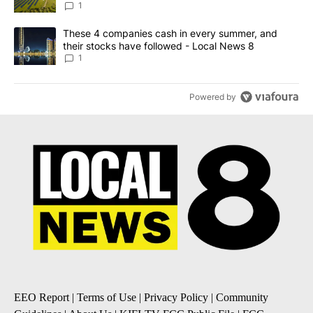
News 8
1
A trending article titled "These 4 companies cash in every summe
These 4 companies cash in every summer, and
their stocks have followed - Local News 8
1
Powered by
EEO Report
|
Terms of Use
|
Privacy Policy
|
Community