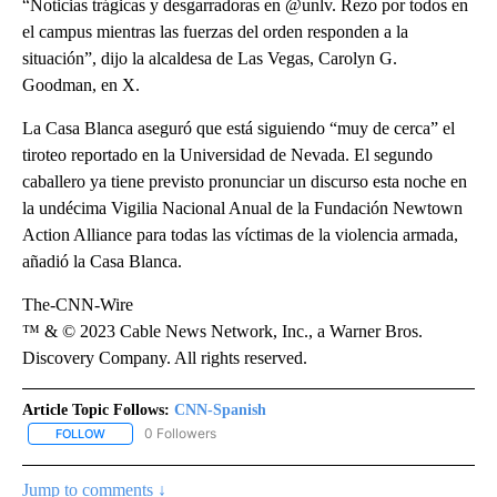
“Noticias trágicas y desgarradoras en @unlv. Rezo por todos en
el campus mientras las fuerzas del orden responden a la
situación”, dijo la alcaldesa de Las Vegas, Carolyn G.
Goodman, en X.
La Casa Blanca aseguró que está siguiendo “muy de cerca” el
tiroteo reportado en la Universidad de Nevada. El segundo
caballero ya tiene previsto pronunciar un discurso esta noche en
la undécima Vigilia Nacional Anual de la Fundación Newtown
Action Alliance para todas las víctimas de la violencia armada,
añadió la Casa Blanca.
The-CNN-Wire
™ & © 2023 Cable News Network, Inc., a Warner Bros.
Discovery Company. All rights reserved.
Article Topic Follows:
CNN-Spanish
0 Followers
FOLLOW
FOLLOW "CNN-SPANISH" TO RECEIVE NOTIFICATIONS ABOUT NEW
Jump to comments ↓