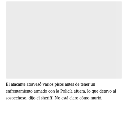
Start the Conversation
Have your say.
Leave a comment below and let us know what you
think.
Be the first to comment
El atacante atravesó varios pisos antes de tener un
enfrentamiento armado con la Policía afuera, lo que detuvo al
sospechoso, dijo el sheriff. No está claro cómo murió.