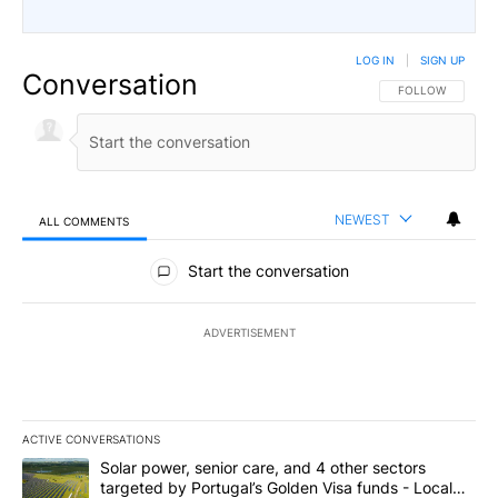
LOG IN
|
SIGN UP
Conversation
FOLLOW THIS CO
FOLLOW
NEWEST
ALL COMMENTS
All Comments
Start the conversation
ADVERTISEMENT
ACTIVE CONVERSATIONS
The following is a list of the most commented articles in the last 7
A trending article titled "Solar power, senior care, and 4 other 
Solar power, senior care, and 4 other sectors
targeted by Portugal’s Golden Visa funds - Local