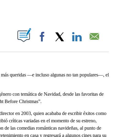
ABOUT NEW PAGES ON "".
Facebook
X
LinkedIn
Email
 más queridas —e incluso algunas no tan populares—, el
 género con temática de Navidad, desde las favoritas de
ht Before Christmas”.
director en 2003, quien acababa de escribir éxitos como
ibió críticas variadas en el momento de su estreno,
n de las comedias románticas navideñas, al punto de
retenimiento en casa y regresará a algunos cines para su