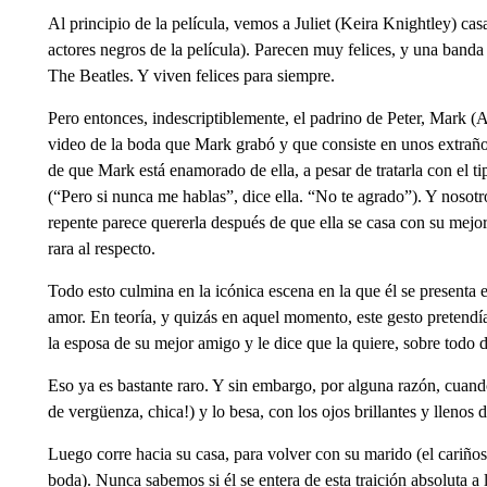
Al principio de la película, vemos a Juliet (Keira Knightley) cas
actores negros de la película). Parecen muy felices, y una band
The Beatles. Y viven felices para siempre.
Pero entonces, indescriptiblemente, el padrino de Peter, Mark (
video de la boda que Mark grabó y que consiste en unos extraños 
de que Mark está enamorado de ella, a pesar de tratarla con el t
(“Pero si nunca me hablas”, dice ella. “No te agrado”). Y noso
repente parece quererla después de que ella se casa con su mejo
rara al respecto.
Todo esto culmina en la icónica escena en la que él se presenta 
amor. En teoría, y quizás en aquel momento, este gesto pretendía
la esposa de su mejor amigo y le dice que la quiere, sobre todo 
Eso ya es bastante raro. Y sin embargo, por alguna razón, cuando 
de vergüenza, chica!) y lo besa, con los ojos brillantes y llenos d
Luego corre hacia su casa, para volver con su marido (el cariño
boda). Nunca sabemos si él se entera de esta traición absoluta a 