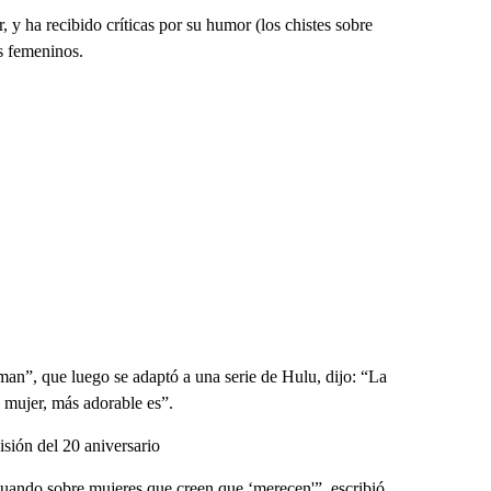
 y ha recibido críticas por su humor (los chistes sobre
s femeninos.
an”, que luego se adaptó a una serie de Hulu, dijo: “La
 mujer, más adorable es”.
isión del 20 aniversario
tuando sobre mujeres que creen que ‘merecen'”, escribió