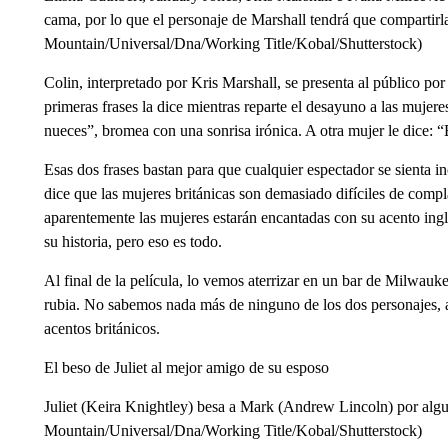
cama, por lo que el personaje de Marshall tendrá que compartirla 
Mountain/Universal/Dna/Working Title/Kobal/Shutterstock)
Colin, interpretado por Kris Marshall, se presenta al público por
primeras frases la dice mientras reparte el desayuno a las mujere
nueces”, bromea con una sonrisa irónica. A otra mujer le dice: “
Esas dos frases bastan para que cualquier espectador se sienta 
dice que las mujeres británicas son demasiado difíciles de comp
aparentemente las mujeres estarán encantadas con su acento inglé
su historia, pero eso es todo.
Al final de la película, lo vemos aterrizar en un bar de Milwaukee
rubia. No sabemos nada más de ninguno de los dos personajes, ap
acentos británicos.
El beso de Juliet al mejor amigo de su esposo
Juliet (Keira Knightley) besa a Mark (Andrew Lincoln) por algu
Mountain/Universal/Dna/Working Title/Kobal/Shutterstock)