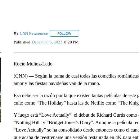
By
CNN Newsource
FOLLOW
FOLLOW "" TO RECEIVE NOTIFICATIONS 
Published
December 6, 2023
8:20 PM
Rocío Muñoz-Ledo
(CNN) — Según la trama de casi todas las comedias románticas
amor y las fiestas navideñas van de la mano.
Esa debe ser la razón por la que existen tantas películas de este
culto como “The Holiday” hasta las de Netflix como “The Knig
Y luego está “Love Actually”, el debut de Richard Curtis como 
“Notting Hill” y “Bridget Jones’s Diary”. Aunque la película rec
“Love Actually” se ha consolidado desde entonces como el cano
que acaba de reestrenarse una versión restaurada en 4K para ent