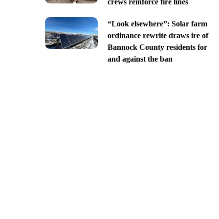
crews reinforce fire lines
“Look elsewhere”: Solar farm
ordinance rewrite draws ire of
Bannock County residents for
and against the ban