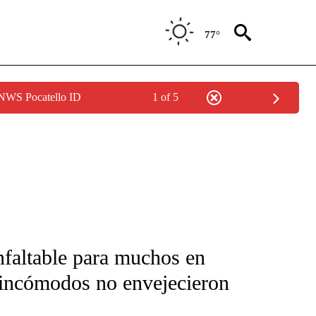
77°
 NWS Pocatello ID
1 of 5
FICATIONS ABOUT NEW PAGES ON "CNN-SPANISH".
nfaltable para muchos en
incómodos no envejecieron