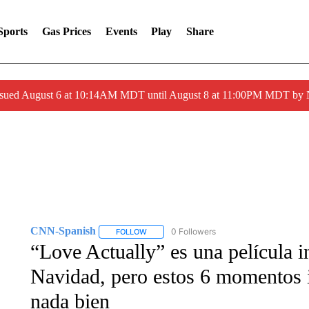
Sports
Gas Prices
Events
Play
Share
ssued August 6 at 10:14AM MDT until August 8 at 11:00PM MDT by
CNN-Spanish
0 Followers
FOLLOW
FOLLOW "CNN-SPANISH" TO RECEIVE NOTI
“Love Actually” es una película i
Navidad, pero estos 6 momentos 
nada bien