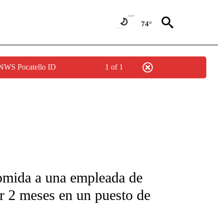
74°
 NWS Pocatello ID
1 of 1
FICATIONS ABOUT NEW PAGES ON "CNN-SPANISH".
comida a una empleada de
ar 2 meses en un puesto de