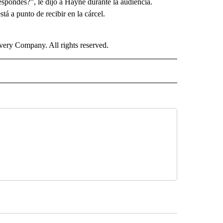
espondes?”, le dijo a Hayne durante la audiencia.
á a punto de recibir en la cárcel.
ry Company. All rights reserved.
ISH" TO RECEIVE NOTIFICATIONS ABOUT NEW PAGES ON "CNN-SPANISH".