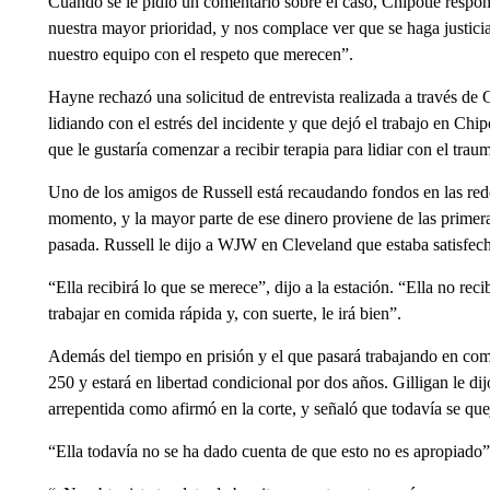
Cuando se le pidió un comentario sobre el caso, Chipotle respon
nuestra mayor prioridad, y nos complace ver que se haga justici
nuestro equipo con el respeto que merecen”.
Hayne rechazó una solicitud de entrevista realizada a través de O
lidiando con el estrés del incidente y que dejó el trabajo en Ch
que le gustaría comenzar a recibir terapia para lidiar con el tra
Uno de los amigos de Russell está recaudando fondos en las rede
momento, y la mayor parte de ese dinero proviene de las primera
pasada. Russell le dijo a WJW en Cleveland que estaba satisfec
“Ella recibirá lo que se merece”, dijo a la estación. “Ella no re
trabajar en comida rápida y, con suerte, le irá bien”.
Además del tiempo en prisión y el que pasará trabajando en co
250 y estará en libertad condicional por dos años. Gilligan le 
arrepentida como afirmó en la corte, y señaló que todavía se que
“Ella todavía no se ha dado cuenta de que esto no es apropiado”