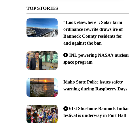
TOP STORIES
“Look elsewhere”: Solar farm
ordinance rewrite draws ire of
Bannock County residents for
and against the ban
INL powering NASA’s nuclea
space program
Idaho State Police issues safety
warning during Raspberry Days
61st Shoshone-Bannock India
festival is underway in Fort Hall