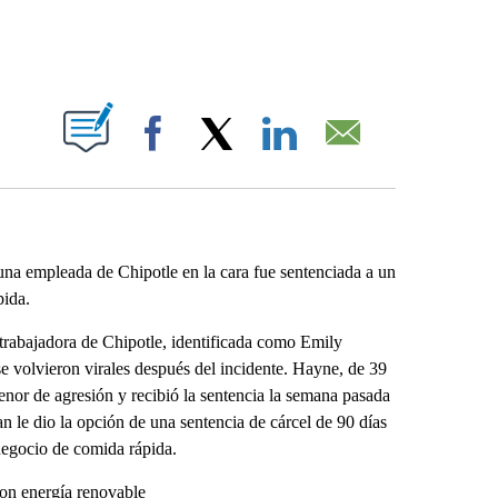
ABOUT NEW PAGES ON "".
Facebook
X
LinkedIn
Email
na empleada de Chipotle en la cara fue sentenciada a un
pida.
trabajadora de Chipotle, identificada como Emily
 se volvieron virales después del incidente. Hayne, de 39
enor de agresión y recibió la sentencia la semana pasada
n le dio la opción de una sentencia de cárcel de 90 días
negocio de comida rápida.
con energía renovable