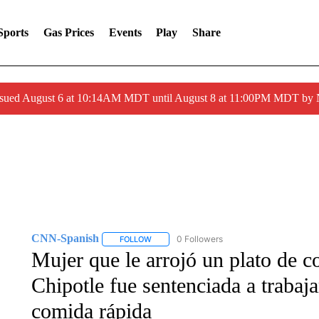
Sports
Gas Prices
Events
Play
Share
ssued August 6 at 10:14AM MDT until August 8 at 11:00PM MDT by
CNN-Spanish
0 Followers
FOLLOW
FOLLOW "CNN-SPANISH" TO RECEIVE NOTI
Mujer que le arrojó un plato de 
Chipotle fue sentenciada a trabaj
comida rápida