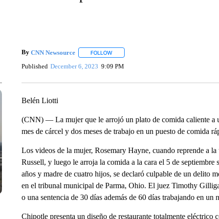
By
CNN Newsource
FOLLOW
FOLLOW "" TO RECEIVE NOTIFICATIONS 
Published
December 6, 2023
9:09 PM
Belén Liotti
(CNN) — La mujer que le arrojó un plato de comida caliente a u
mes de cárcel y dos meses de trabajo en un puesto de comida rá
Los videos de la mujer, Rosemary Hayne, cuando reprende a la 
Russell, y luego le arroja la comida a la cara el 5 de septiembre
años y madre de cuatro hijos, se declaró culpable de un delito m
en el tribunal municipal de Parma, Ohio. El juez Timothy Gilliga
o una sentencia de 30 días además de 60 días trabajando en un 
Chipotle presenta un diseño de restaurante totalmente eléctrico 