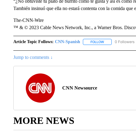
“¿No obtuviste tu plato de burrito como te gusta y así es como r
También insinuó que ella no estará contenta con la comida que est
The-CNN-Wire
™ & © 2023 Cable News Network, Inc., a Warner Bros. Discove
Article Topic Follows:
CNN-Spanish
0 Followers
FOLLOW
FOLLOW "CNN-SPAN
Jump to comments ↓
CNN Newsource
MORE NEWS