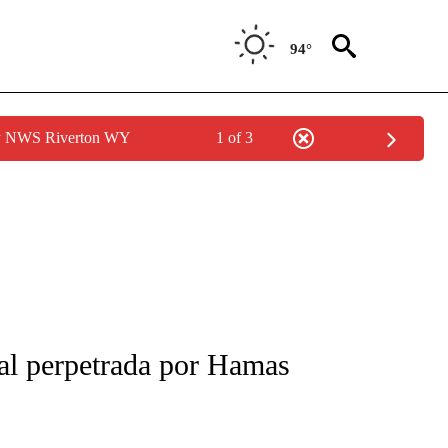
94°
by NWS Riverton WY
1 of 3
FICATIONS ABOUT NEW PAGES ON "CNN-SPANISH".
ual perpetrada por Hamas