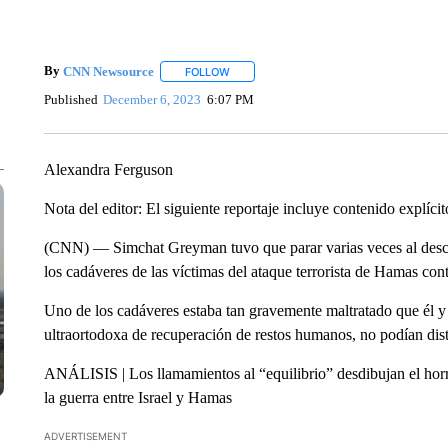
By
CNN Newsource
FOLLOW
FOLLOW "" TO RECEIVE NOTIFICATIONS 
Published
December 6, 2023
6:07 PM
Alexandra Ferguson
Nota del editor: El siguiente reportaje incluye contenido explíci
(CNN) — Simchat Greyman tuvo que parar varias veces al describ
los cadáveres de las víctimas del ataque terrorista de Hamas cont
Uno de los cadáveres estaba tan gravemente maltratado que él 
ultraortodoxa de recuperación de restos humanos, no podían dist
ANÁLISIS | Los llamamientos al “equilibrio” desdibujan el horr
la guerra entre Israel y Hamas
ADVERTISEMENT