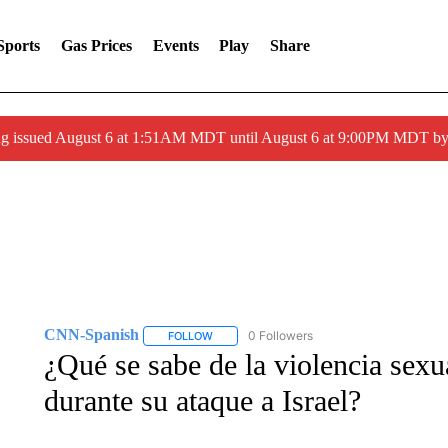
Sports
Gas Prices
Events
Play
Share
ng issued August 6 at 1:51AM MDT until August 6 at 9:00PM MDT 
CNN-Spanish
0 Followers
FOLLOW
FOLLOW "CNN-SPANISH" TO RECEIVE NOTI
¿Qué se sabe de la violencia sex
durante su ataque a Israel?