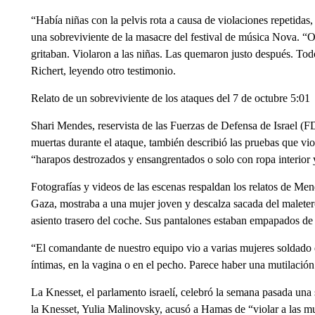
“Había niñas con la pelvis rota a causa de violaciones repetidas, 
una sobreviviente de la masacre del festival de música Nova. “
gritaban. Violaron a las niñas. Las quemaron justo después. Tod
Richert, leyendo otro testimonio.
Relato de un sobreviviente de los ataques del 7 de octubre 5:01
Shari Mendes, reservista de las Fuerzas de Defensa de Israel (F
muertas durante el ataque, también describió las pruebas que vi
“harapos destrozados y ensangrentados o solo con ropa interior
Fotografías y videos de las escenas respaldan los relatos de M
Gaza, mostraba a una mujer joven y descalza sacada del maletero
asiento trasero del coche. Sus pantalones estaban empapados de 
“El comandante de nuestro equipo vio a varias mujeres soldado q
íntimas, en la vagina o en el pecho. Parece haber una mutilación
La Knesset, el parlamento israelí, celebró la semana pasada un
la Knesset, Yulia Malinovsky, acusó a Hamas de “violar a las mu