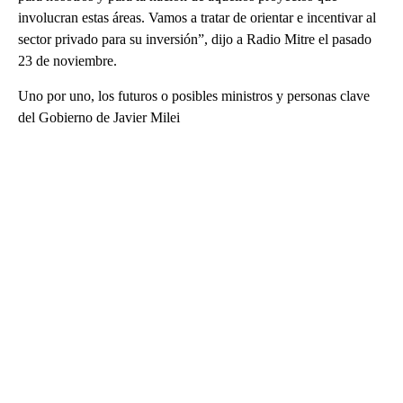
involucran estas áreas. Vamos a tratar de orientar e incentivar al
sector privado para su inversión”, dijo a Radio Mitre el pasado
23 de noviembre.
Uno por uno, los futuros o posibles ministros y personas clave
del Gobierno de Javier Milei
A
D
V
E
R
TI
S
E
M
E
N
T