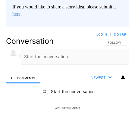
If you would like to share a story idea, please submit it
here
.
LOG IN
|
SIGN UP
Conversation
FOLLOW THIS CO
FOLLOW
NEWEST
ALL COMMENTS
All Comments
Start the conversation
ADVERTISEMENT