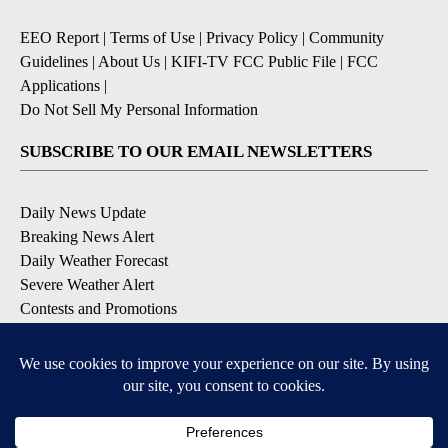
EEO Report
|
Terms of Use
|
Privacy Policy
|
Community
Guidelines
|
About Us
|
KIFI-TV FCC Public File
|
FCC
Applications
|
Do Not Sell My Personal Information
SUBSCRIBE TO OUR EMAIL NEWSLETTERS
Daily News Update
Breaking News Alert
Daily Weather Forecast
Severe Weather Alert
Contests and Promotions
DOWNLOAD OUR APPS
Available for iOS and Android