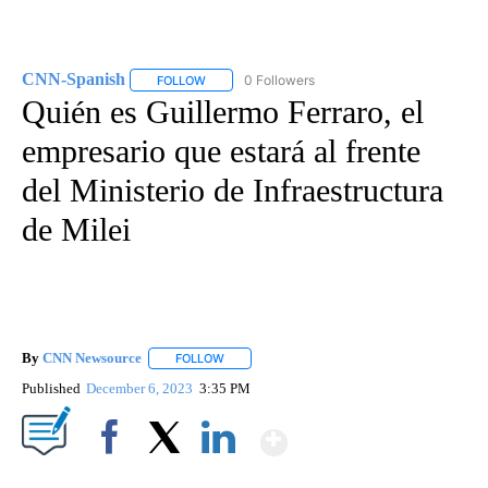
CNN-Spanish
0 Followers
FOLLOW
FOLLOW "CNN-SPANISH" TO RECEIVE NOTIFICA
Quién es Guillermo Ferraro, el
empresario que estará al frente
del Ministerio de Infraestructura
de Milei
By
CNN Newsource
FOLLOW
FOLLOW "" TO RECEIVE NOTIFICATIONS ABOU
Published
December 6, 2023
3:35 PM
Show More
Facebook
X
LinkedIn