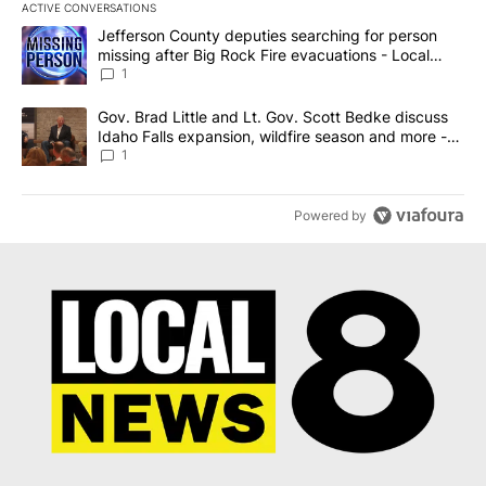
ACTIVE CONVERSATIONS
The following is a list of the most commented articles in the last 7
A trending article titled "Jefferson County deputies searching fo
Jefferson County deputies searching for person
missing after Big Rock Fire evacuations - Local
News 8
1
A trending article titled "Gov. Brad Little and Lt. Gov. Scott Be
Gov. Brad Little and Lt. Gov. Scott Bedke discuss
Idaho Falls expansion, wildfire season and more -
Local News 8
1
Powered by