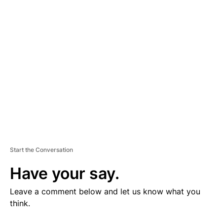
V
E
R
TI
S
E
M
E
N
T
Start the Conversation
Have your say.
Leave a comment below and let us know what you
think.