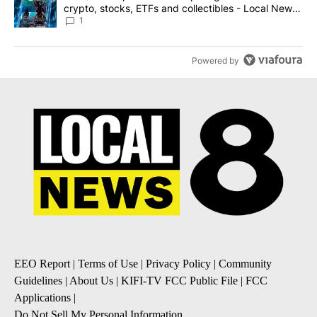
crypto, stocks, ETFs and collectibles - Local News
8
1
Powered by
EEO Report
|
Terms of Use
|
Privacy Policy
|
Community
Guidelines
|
About Us
|
KIFI-TV FCC Public File
|
FCC
Applications
|
Do Not Sell My Personal Information