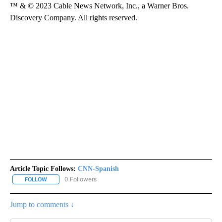
™ & © 2023 Cable News Network, Inc., a Warner Bros.
Discovery Company. All rights reserved.
Article Topic Follows:
CNN-Spanish
0 Followers
FOLLOW
FOLLOW "CNN-SPANISH" TO RECEIVE NOTIFICATIONS ABOUT NEW
Jump to comments ↓