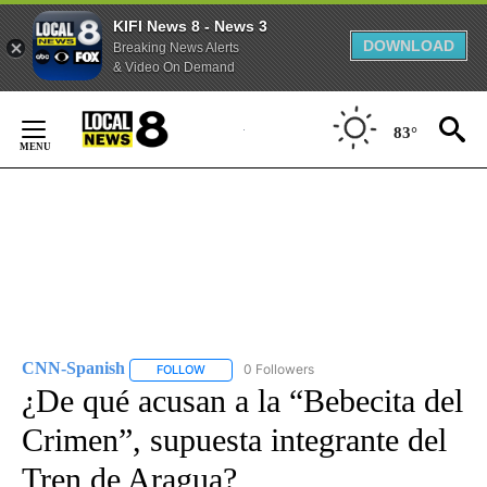
KIFI News 8 - News 3
DOWNLOAD
Breaking News Alerts
& Video On Demand
Skip
to
83°
Content
CNN-Spanish
0 Followers
FOLLOW
FOLLOW "CNN-SPANISH" TO RECEIVE NOTIFICA
¿De qué acusan a la “Bebecita del
Crimen”, supuesta integrante del
Tren de Aragua?