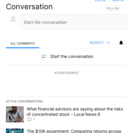
LOG IN
|
SIGN UP
Conversation
FOLLOW THIS CO
FOLLOW
NEWEST
ALL COMMENTS
All Comments
Start the conversation
ADVERTISEMENT
ACTIVE CONVERSATIONS
The following is a list of the most commented articles in the last 7
A trending article titled "What financial advisors are saying abo
What financial advisors are saying about the risks
of concentrated stock - Local News 8
1
A trending article titled "The $10K experiment: Comparing return
The $10K experiment: Comparing returns across