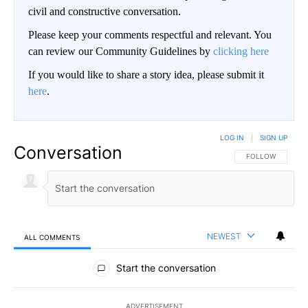
civil and constructive conversation.
Please keep your comments respectful and relevant. You
can review our Community Guidelines by
clicking here
If you would like to share a story idea, please submit it
here
.
LOG IN
|
SIGN UP
Conversation
FOLLOW THIS CO
FOLLOW
NEWEST
ALL COMMENTS
All Comments
Start the conversation
ADVERTISEMENT