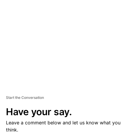
A
D
V
E
R
TI
S
E
M
E
N
T
Start the Conversation
Have your say.
Leave a comment below and let us know what you
think.