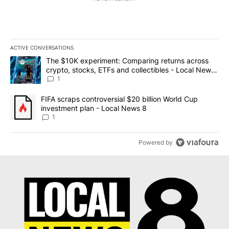
ACTIVE CONVERSATIONS
The following is a list of the most commented articles in the last 7
A trending article titled "The $10K experiment: Comparing return
The $10K experiment: Comparing returns across
crypto, stocks, ETFs and collectibles - Local News
8
1
A trending article titled "FIFA scraps controversial $20 billion 
FIFA scraps controversial $20 billion World Cup
investment plan - Local News 8
1
Powered by