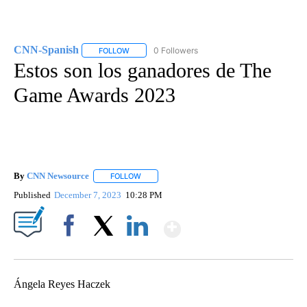
CNN-Spanish
0 Followers
FOLLOW
FOLLOW "CNN-SPANISH" TO RECEIVE NOTIFICA
Estos son los ganadores de The
Game Awards 2023
By
CNN Newsource
FOLLOW
FOLLOW "" TO RECEIVE NOTIFICATIONS ABOU
Published
December 7, 2023
10:28 PM
Show More
Facebook
X
LinkedIn
Ángela Reyes Haczek