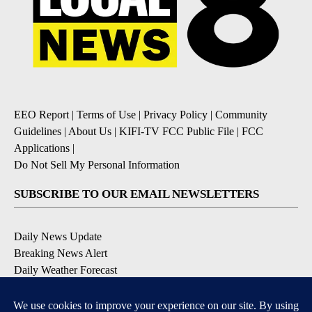
EEO Report
|
Terms of Use
|
Privacy Policy
|
Community
Guidelines
|
About Us
|
KIFI-TV FCC Public File
|
FCC
Applications
|
Do Not Sell My Personal Information
SUBSCRIBE TO OUR EMAIL NEWSLETTERS
Daily News Update
Breaking News Alert
Daily Weather Forecast
Severe Weather Alert
Contests and Promotions