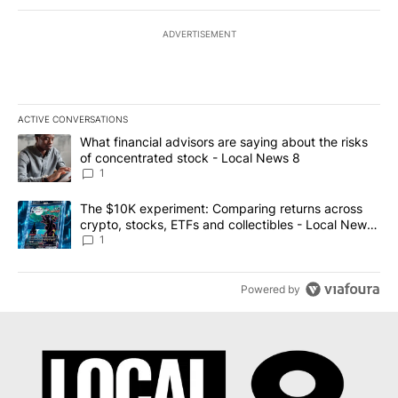
ADVERTISEMENT
ACTIVE CONVERSATIONS
The following is a list of the most commented articles in the last 7
A trending article titled "What financial advisors are saying abo
What financial advisors are saying about the risks
of concentrated stock - Local News 8
1
A trending article titled "The $10K experiment: Comparing return
The $10K experiment: Comparing returns across
crypto, stocks, ETFs and collectibles - Local News
8
1
Powered by