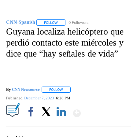
CNN-Spanish
0 Followers
FOLLOW
FOLLOW "CNN-SPANISH" TO RECEIVE NOTIFICA
Guyana localiza helicóptero que
perdió contacto este miércoles y
dice que “hay señales de vida”
By
CNN Newsource
FOLLOW
FOLLOW "" TO RECEIVE NOTIFICATIONS ABOU
Published
December 7, 2023
6:28 PM
Show More
Facebook
X
LinkedIn