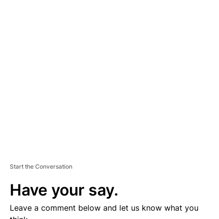
A
D
V
E
R
TI
S
E
M
E
N
T
Start the Conversation
Have your say.
Leave a comment below and let us know what you