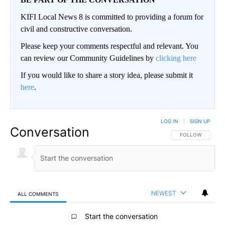
KIFI Local News 8 is committed to providing a forum for
civil and constructive conversation.
Please keep your comments respectful and relevant. You
can review our Community Guidelines by
clicking here
If you would like to share a story idea, please submit it
here
.
LOG IN
|
SIGN UP
Conversation
FOLLOW THIS CO
FOLLOW
NEWEST
ALL COMMENTS
All Comments
Start the conversation