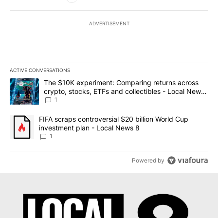
ADVERTISEMENT
ACTIVE CONVERSATIONS
The following is a list of the most commented articles in the last 7
A trending article titled "The $10K experiment: Comparing return
The $10K experiment: Comparing returns across
crypto, stocks, ETFs and collectibles - Local News
8
1
A trending article titled "FIFA scraps controversial $20 billion 
FIFA scraps controversial $20 billion World Cup
investment plan - Local News 8
1
Powered by