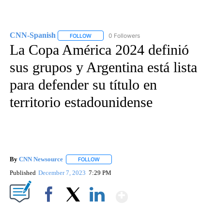
CNN-Spanish
0 Followers
FOLLOW
FOLLOW "CNN-SPANISH" TO RECEIVE NOTIFICA
La Copa América 2024 definió
sus grupos y Argentina está lista
para defender su título en
territorio estadounidense
By
CNN Newsource
FOLLOW
FOLLOW "" TO RECEIVE NOTIFICATIONS ABOU
Published
December 7, 2023
7:29 PM
Show More
Facebook
X
LinkedIn