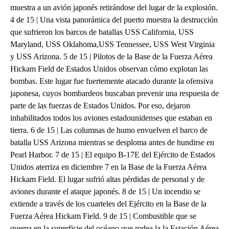
muestra a un avión japonés retirándose del lugar de la explosión.
4 de 15 | Una vista panorámica del puerto muestra la destrucción
que sufrieron los barcos de batallas USS California, USS
Maryland, USS Oklahoma,USS Tennessee, USS West Virginia
y USS Arizona. 5 de 15 | Pilotos de la Base de la Fuerza Aérea
Hickam Field de Estados Unidos observan cómo explotan las
bombas. Este lugar fue fuertemente atacado durante la ofensiva
japonesa, cuyos bombardeos buscaban prevenir una respuesta de
parte de las fuerzas de Estados Unidos. Por eso, dejaron
inhabilitados todos los aviones estadounidenses que estaban en
tierra. 6 de 15 | Las columnas de humo envuelven el barco de
batalla USS Arizona mientras se desploma antes de hundirse en
Pearl Harbor. 7 de 15 | El equipo B-17E del Ejército de Estados
Unidos aterriza en diciembre 7 en la Base de la Fuerza Aérea
Hickam Field. El lugar sufrió altas pérdidas de personal y de
aviones durante el ataque japonés. 8 de 15 | Un incendio se
extiende a través de los cuarteles del Ejército en la Base de la
Fuerza Aérea Hickam Field. 9 de 15 | Combustible que se
quema en la superficie del océano que rodea la la Estación Aérea