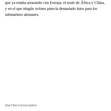
que ya estaba arrasando con Europa, el norte de África y China,
y en el que ningún océano parecía demasiado lejos para los
submarinos alemanes.
A
D
V
E
R
TI
S
E
M
E
N
T
Start the Conversation