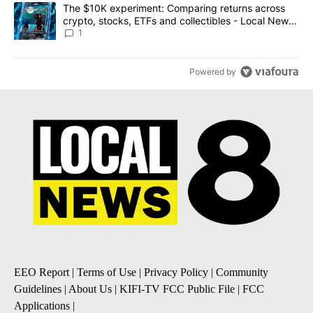
A trending article titled "The $10K experiment: Comparing return
The $10K experiment: Comparing returns across
crypto, stocks, ETFs and collectibles - Local News
8
1
Powered by
EEO Report
|
Terms of Use
|
Privacy Policy
|
Community
Guidelines
|
About Us
|
KIFI-TV FCC Public File
|
FCC
Applications
|