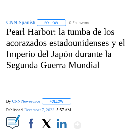
CNN-Spanish
0 Followers
FOLLOW
FOLLOW "CNN-SPANISH" TO RECEIVE NOTIFICA
Pearl Harbor: la tumba de los
acorazados estadounidenses y el
Imperio del Japón durante la
Segunda Guerra Mundial
By
CNN Newsource
FOLLOW
FOLLOW "" TO RECEIVE NOTIFICATIONS ABOU
Published
December 7, 2023
5:57 AM
Show More
Facebook
X
LinkedIn