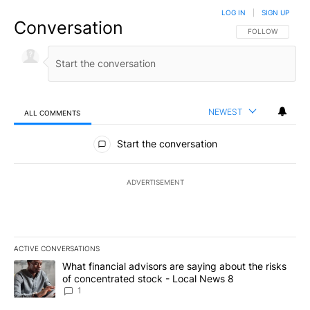
LOG IN
|
SIGN UP
Conversation
FOLLOW THIS CO
FOLLOW
NEWEST
ALL COMMENTS
All Comments
Start the conversation
ADVERTISEMENT
ACTIVE CONVERSATIONS
The following is a list of the most commented articles in the last 7
A trending article titled "What financial advisors are saying abo
What financial advisors are saying about the risks
of concentrated stock - Local News 8
1