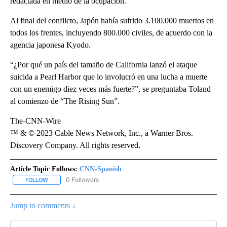
redactada en medio de la ocupación.
Al final del conflicto, Japón había sufrido 3.100.000 muertos en
todos los frentes, incluyendo 800.000 civiles, de acuerdo con la
agencia japonesa Kyodo.
“¿Por qué un país del tamaño de California lanzó el ataque
suicida a Pearl Harbor que lo involucró en una lucha a muerte
con un enemigo diez veces más fuerte?”, se preguntaba Toland
al comienzo de “The Rising Sun”.
The-CNN-Wire
™ & © 2023 Cable News Network, Inc., a Warner Bros.
Discovery Company. All rights reserved.
Article Topic Follows:
CNN-Spanish
0 Followers
FOLLOW
FOLLOW "CNN-SPANISH" TO RECEIVE NOTIFICATIONS ABOUT NEW
Jump to comments ↓