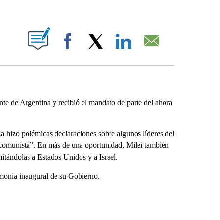
ABOUT NEW PAGES ON "".
Facebook
X
LinkedIn
Email
e de Argentina y recibió el mandato de parte del ahora
za hizo polémicas declaraciones sobre algunos líderes del
 “comunista”. En más de una oportunidad, Milei también
mitándolas a Estados Unidos y a Israel.
eremonia inaugural de su Gobierno.