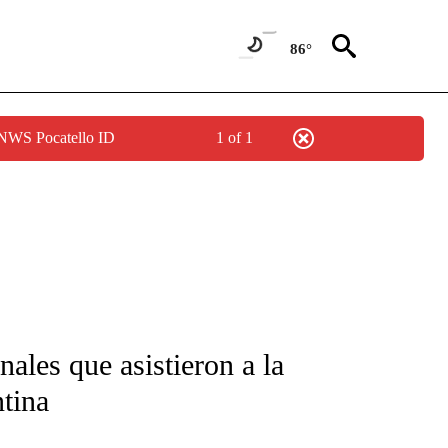
86°
 NWS Pocatello ID
1 of 1
FICATIONS ABOUT NEW PAGES ON "CNN-SPANISH".
nales que asistieron a la
ntina