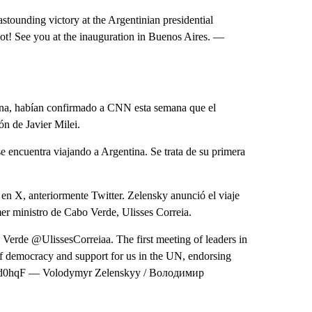
stounding victory at the Argentinian presidential
iot! See you at the inauguration in Buenos Aires. —
tina, habían confirmado a CNN esta semana que el
ón de Javier Milei.
e encuentra viajando a Argentina. Se trata de su primera
en X, anteriormente Twitter. Zelensky anunció el viaje
er ministro de Cabo Verde, Ulisses Correia.
Verde @UlissesCorreiaa. The first meeting of leaders in
e of democracy and support for us in the UN, endorsing
s1Ggid0hqF — Volodymyr Zelenskyy / Володимир