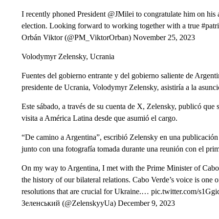
I recently phoned President @JMilei to congratulate him on his a
election. Looking forward to working together with a true #patr
Orbán Viktor (@PM_ViktorOrban) November 25, 2023
Volodymyr Zelensky, Ucrania
Fuentes del gobierno entrante y del gobierno saliente de Argen
presidente de Ucrania, Volodymyr Zelensky, asistiría a la asunci
Este sábado, a través de su cuenta de X, Zelensky, publicó que s
visita a América Latina desde que asumió el cargo.
“De camino a Argentina”, escribió Zelensky en una publicación 
junto con una fotografía tomada durante una reunión con el prim
On my way to Argentina, I met with the Prime Minister of Cabo 
the history of our bilateral relations. Cabo Verde’s voice is on
resolutions that are crucial for Ukraine.… pic.twitter.com/
Зеленський (@ZelenskyyUa) December 9, 2023