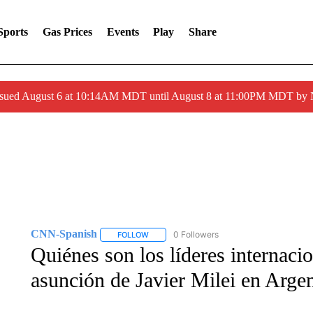
Sports
Gas Prices
Events
Play
Share
ssued August 6 at 10:14AM MDT until August 8 at 11:00PM MDT by
CNN-Spanish
0 Followers
FOLLOW
FOLLOW "CNN-SPANISH" TO RECEIVE NOTI
Quiénes son los líderes internacio
asunción de Javier Milei en Arge