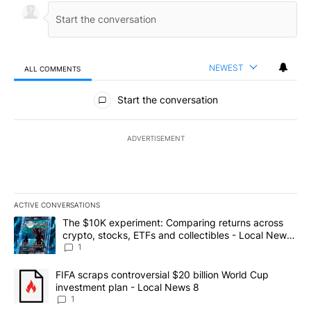
NEWEST
ALL COMMENTS
All Comments
Start the conversation
ADVERTISEMENT
ACTIVE CONVERSATIONS
The following is a list of the most commented articles in the last 7
A trending article titled "The $10K experiment: Comparing return
The $10K experiment: Comparing returns across
crypto, stocks, ETFs and collectibles - Local News
8
1
A trending article titled "FIFA scraps controversial $20 billion 
FIFA scraps controversial $20 billion World Cup
investment plan - Local News 8
1