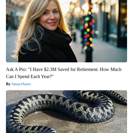
Ask A Pro: "I Have $2.3M Saved for Retirement. How Much
Can I Spend Each Year?"
SmartAsset