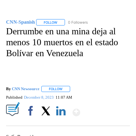
CNN-Spanish
0 Followers
FOLLOW
FOLLOW "CNN-SPANISH" TO RECEIVE NOTIFICA
Derrumbe en una mina deja al
menos 10 muertos en el estado
Bolívar en Venezuela
By
CNN Newsource
FOLLOW
FOLLOW "" TO RECEIVE NOTIFICATIONS ABOU
Published
December 8, 2023
11:07 AM
Show More
Facebook
X
LinkedIn