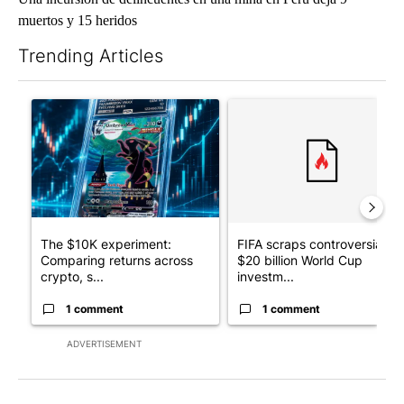
muertos y 15 heridos
Trending Articles
The following is a list of the most commented articles in the last 7
A trending article titled "The $10K experiment: Comparing retu
A trending article titled "FI
The $10K experiment:
FIFA scraps controversial
Comparing returns across
$20 billion World Cup
crypto, s...
investm...
1 comment
1 comment
ADVERTISEMENT