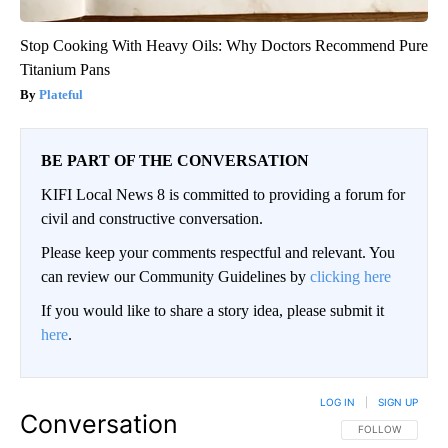
Stop Cooking With Heavy Oils: Why Doctors Recommend Pure
Titanium Pans
Plateful
BE PART OF THE CONVERSATION
KIFI Local News 8 is committed to providing a forum for
civil and constructive conversation.
Please keep your comments respectful and relevant. You
can review our Community Guidelines by
clicking here
If you would like to share a story idea, please submit it
here
.
LOG IN
|
SIGN UP
Conversation
FOLLOW THIS CO
FOLLOW