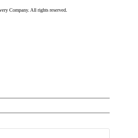
ry Company. All rights reserved.
ISH" TO RECEIVE NOTIFICATIONS ABOUT NEW PAGES ON "CNN-SPANISH".