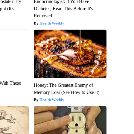
rostate? Try
Endocrinologist: If You Have
ht (It's
Diabetes, Read This Before It's
Removed!
Health Weekly
With These
Honey: The Greatest Enemy of
Memory Loss (See How to Use It)
Health Weekly