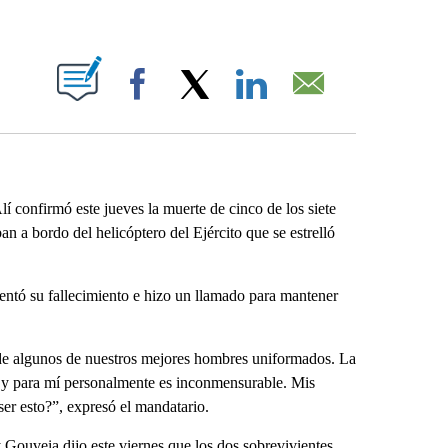
ABOUT NEW PAGES ON "".
Facebook
X
LinkedIn
Email
onfirmó este jueves la muerte de cinco de los siete
 a bordo del helicóptero del Ejército que se estrelló
entó su fallecimiento e hizo un llamado para mantener
a de algunos de nuestros mejores hombres uniformados. La
DF y para mí personalmente es inconmensurable. Mis
r esto?”, expresó el mandatario.
 Gouveia dijo este viernes que los dos sobrevivientes