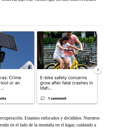
st 7 days.
ticle titled "Flock cameras: Crime prevention tool or an invasion of 
A trending article titled "E-bike safety concerns
A trending arti
ras: Crime
E-bike safety concerns
Suspect, pas
tool or an
grow after fatal crashes in
after wrong
...
Idah...
I-15...
ents
1 comment
1 commen
recuperación. Estamos enfocados y decididos. Nuestros
 están en el lado de la montaña en el lugar, cuidando a