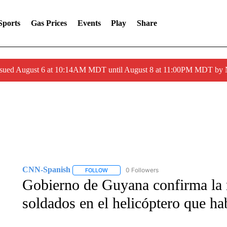
Sports
Gas Prices
Events
Play
Share
ssued August 6 at 10:14AM MDT until August 8 at 11:00PM MDT by
CNN-Spanish
0 Followers
FOLLOW
FOLLOW "CNN-SPANISH" TO RECEIVE NOTI
Gobierno de Guyana confirma la m
soldados en el helicóptero que ha