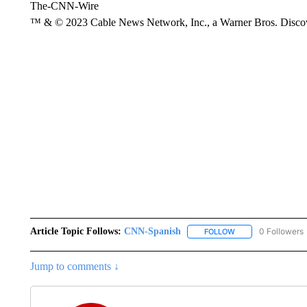
The-CNN-Wire
™ & © 2023 Cable News Network, Inc., a Warner Bros. Discove
Article Topic Follows:
CNN-Spanish
0 Followers
FOLLOW
FOLLOW "CNN-SPAN
Jump to comments ↓