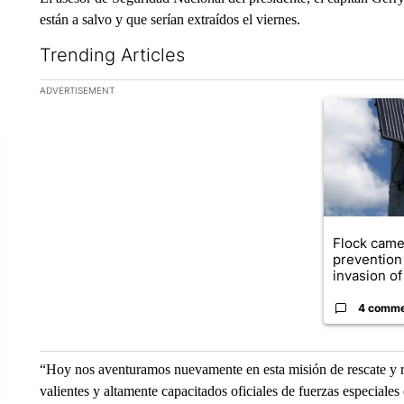
están a salvo y que serían extraídos el viernes.
Trending Articles
The following is a list of the most commented articles in the la
ADVERTISEMENT
A trending ar
Flock came
prevention 
invasion of 
4 comm
“Hoy nos aventuramos nuevamente en esta misión de rescate y 
valientes y altamente capacitados oficiales de fuerzas especiales