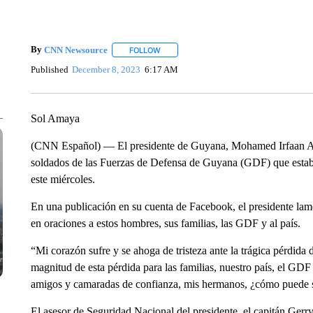
By
CNN Newsource
FOLLOW
FOLLOW "" TO RECEIVE NOTIFICATIONS 
Published
December 8, 2023
6:17 AM
Sol Amaya
(CNN Español) — El presidente de Guyana, Mohamed Irfaan Alí c
soldados de las Fuerzas de Defensa de Guyana (GDF) que estaban
este miércoles.
En una publicación en su cuenta de Facebook, el presidente lam
en oraciones a estos hombres, sus familias, las GDF y al país.
“Mi corazón sufre y se ahoga de tristeza ante la trágica pérdid
magnitud de esta pérdida para las familias, nuestro país, el G
amigos y camaradas de confianza, mis hermanos, ¿cómo puede se
El asesor de Seguridad Nacional del presidente, el capitán Gerry