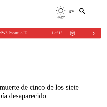
57°
 NWS Pocatello ID
1 of 13
FICATIONS ABOUT NEW PAGES ON "CNN-SPANISH".
uerte de cinco de los siete
bía desaparecido