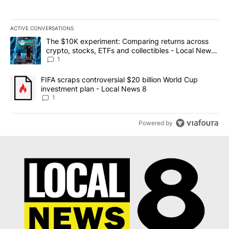
ACTIVE CONVERSATIONS
The following is a list of the most commented articles in the last 7
A trending article titled "The $10K experiment: Comparing return
The $10K experiment: Comparing returns across
crypto, stocks, ETFs and collectibles - Local News
8
1
A trending article titled "FIFA scraps controversial $20 billion 
FIFA scraps controversial $20 billion World Cup
investment plan - Local News 8
1
Powered by