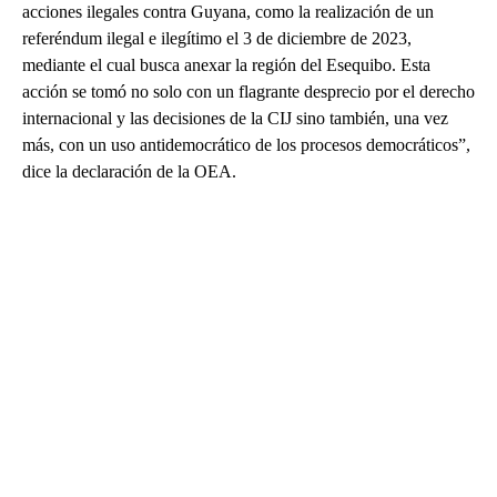
acciones ilegales contra Guyana, como la realización de un
referéndum ilegal e ilegítimo el 3 de diciembre de 2023,
mediante el cual busca anexar la región del Esequibo. Esta
acción se tomó no solo con un flagrante desprecio por el derecho
internacional y las decisiones de la CIJ sino también, una vez
más, con un uso antidemocrático de los procesos democráticos”,
dice la declaración de la OEA.
A
D
V
E
R
TI
S
E
M
E
N
T