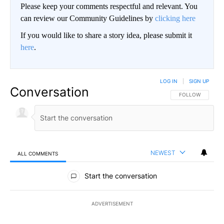
Please keep your comments respectful and relevant. You
can review our Community Guidelines by
clicking here
If you would like to share a story idea, please submit it
here
.
LOG IN
|
SIGN UP
Conversation
FOLLOW THIS CO
FOLLOW
NEWEST
ALL COMMENTS
All Comments
Start the conversation
ADVERTISEMENT