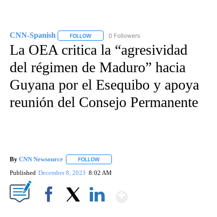
CNN-Spanish
0 Followers
FOLLOW
FOLLOW "CNN-SPANISH" TO RECEIVE NOTIFICA
La OEA critica la “agresividad
del régimen de Maduro” hacia
Guyana por el Esequibo y apoya
reunión del Consejo Permanente
By
CNN Newsource
FOLLOW
FOLLOW "" TO RECEIVE NOTIFICATIONS ABOU
Published
December 8, 2023
8:02 AM
Show More
Facebook
X
LinkedIn