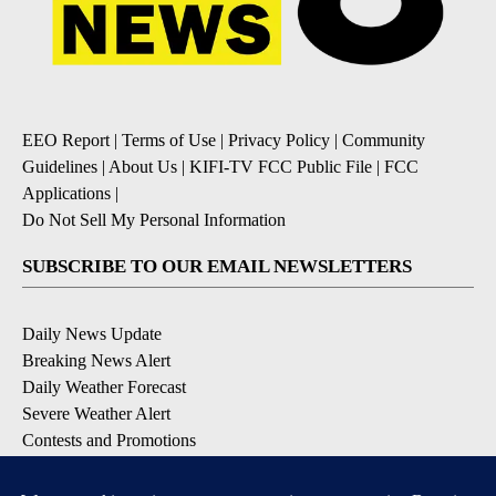
EEO Report
|
Terms of Use
|
Privacy Policy
|
Community
Guidelines
|
About Us
|
KIFI-TV FCC Public File
|
FCC
Applications
|
Do Not Sell My Personal Information
SUBSCRIBE TO OUR EMAIL NEWSLETTERS
Daily News Update
Breaking News Alert
Daily Weather Forecast
Severe Weather Alert
Contests and Promotions
DOWNLOAD OUR APPS