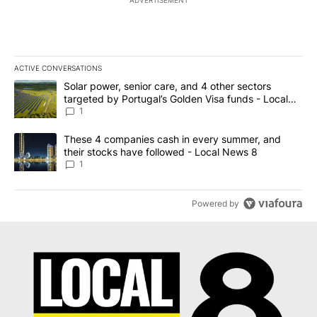
ACTIVE CONVERSATIONS
The following is a list of the most commented articles in the last 7
A trending article titled "Solar power, senior care, and 4 other 
Solar power, senior care, and 4 other sectors
targeted by Portugal’s Golden Visa funds - Local
News 8
1
A trending article titled "These 4 companies cash in every summe
These 4 companies cash in every summer, and
their stocks have followed - Local News 8
1
Powered by