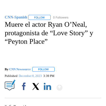
CNN-Spanish
0 Followers
FOLLOW
FOLLOW "CNN-SPANISH" TO RECEIVE NOTIFICA
Muere el actor Ryan O’Neal,
protagonista de “Love Story” y
“Peyton Place”
By
CNN Newsource
FOLLOW
FOLLOW "" TO RECEIVE NOTIFICATIONS ABOU
Published
December 8, 2023
3:39 PM
Show More
Facebook
X
LinkedIn