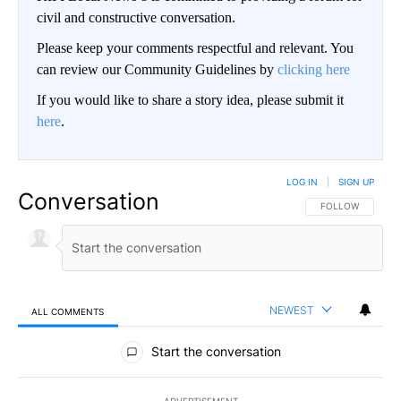
civil and constructive conversation.
Please keep your comments respectful and relevant. You
can review our Community Guidelines by
clicking here
If you would like to share a story idea, please submit it
here
.
LOG IN
|
SIGN UP
Conversation
FOLLOW THIS CO
FOLLOW
NEWEST
ALL COMMENTS
All Comments
Start the conversation
ADVERTISEMENT