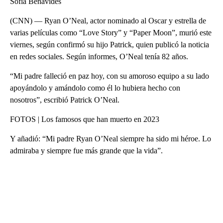
Sofía Benavides
(CNN) — Ryan O’Neal, actor nominado al Oscar y estrella de
varias películas como “Love Story” y “Paper Moon”, murió este
viernes, según confirmó su hijo Patrick, quien publicó la noticia
en redes sociales. Según informes, O’Neal tenía 82 años.
“Mi padre falleció en paz hoy, con su amoroso equipo a su lado
apoyándolo y amándolo como él lo hubiera hecho con
nosotros”, escribió Patrick O’Neal.
FOTOS | Los famosos que han muerto en 2023
Y añadió: “Mi padre Ryan O’Neal siempre ha sido mi héroe. Lo
admiraba y siempre fue más grande que la vida”.
A
D
V
E
R
TI
S
E
M