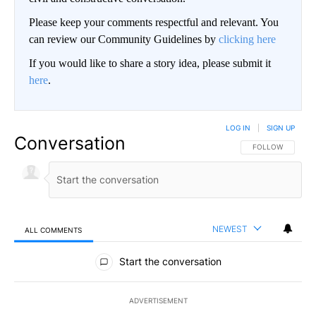
Please keep your comments respectful and relevant. You
can review our Community Guidelines by
clicking here
If you would like to share a story idea, please submit it
here
.
LOG IN
|
SIGN UP
Conversation
FOLLOW THIS CO
FOLLOW
NEWEST
ALL COMMENTS
All Comments
Start the conversation
ADVERTISEMENT