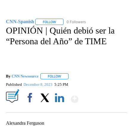
CNN-Spanish
0 Followers
FOLLOW
FOLLOW "CNN-SPANISH" TO RECEIVE NOTIFICA
OPINIÓN | Quién debió ser la
“Persona del Año” de TIME
By
CNN Newsource
FOLLOW
FOLLOW "" TO RECEIVE NOTIFICATIONS ABOU
Published
December 8, 2023
5:25 PM
Show More
Facebook
X
LinkedIn
Alexandra Ferguson