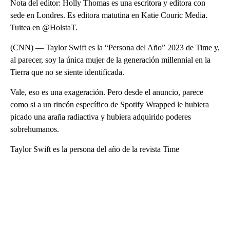
Nota del editor: Holly Thomas es una escritora y editora con
sede en Londres. Es editora matutina en Katie Couric Media.
Tuitea en @HolstaT.
(CNN) — Taylor Swift es la “Persona del Año” 2023 de Time y,
al parecer, soy la única mujer de la generación millennial en la
Tierra que no se siente identificada.
Vale, eso es una exageración. Pero desde el anuncio, parece
como si a un rincón específico de Spotify Wrapped le hubiera
picado una araña radiactiva y hubiera adquirido poderes
sobrehumanos.
Taylor Swift es la persona del año de la revista Time
A
D
V
E
R
TI
S
E
M
E