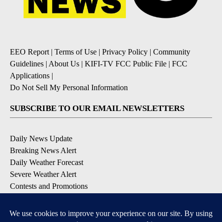
EEO Report
|
Terms of Use
|
Privacy Policy
|
Community
Guidelines
|
About Us
|
KIFI-TV FCC Public File
|
FCC
Applications
|
Do Not Sell My Personal Information
SUBSCRIBE TO OUR EMAIL NEWSLETTERS
Daily News Update
Breaking News Alert
Daily Weather Forecast
Severe Weather Alert
Contests and Promotions
DOWNLOAD OUR APPS