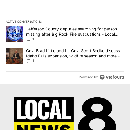
ACTIVE CONVERSATIONS
The following is a list of the most commented articles in the last 7
A trending article titled "Jefferson County deputies searching fo
Jefferson County deputies searching for person
missing after Big Rock Fire evacuations - Local
News 8
1
A trending article titled "Gov. Brad Little and Lt. Gov. Scott Be
Gov. Brad Little and Lt. Gov. Scott Bedke discuss
Idaho Falls expansion, wildfire season and more -
Local News 8
1
Powered by