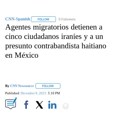
CNN-Spanish
0 Followers
FOLLOW
FOLLOW "CNN-SPANISH" TO RECEIVE NOTIFICA
Agentes migratorios detienen a
cinco ciudadanos iraníes y a un
presunto contrabandista haitiano
en México
By
CNN Newsource
FOLLOW
FOLLOW "" TO RECEIVE NOTIFICATIONS ABOU
Published
December 9, 2023
5:10 PM
Show More
Facebook
X
LinkedIn