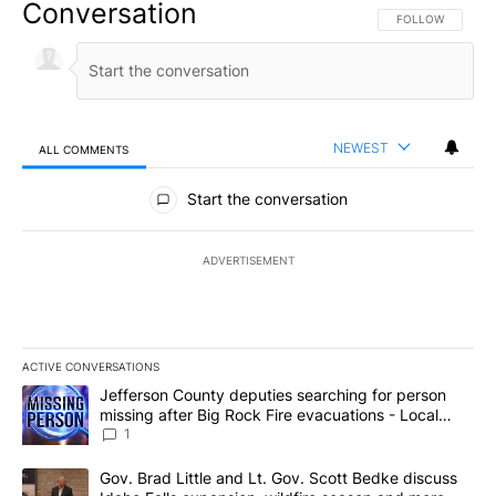
Conversation
FOLLOW THIS CO
FOLLOW
NEWEST
ALL COMMENTS
All Comments
Start the conversation
ADVERTISEMENT
ACTIVE CONVERSATIONS
The following is a list of the most commented articles in the last 7
A trending article titled "Jefferson County deputies searching fo
Jefferson County deputies searching for person
missing after Big Rock Fire evacuations - Local
News 8
1
A trending article titled "Gov. Brad Little and Lt. Gov. Scott Be
Gov. Brad Little and Lt. Gov. Scott Bedke discuss