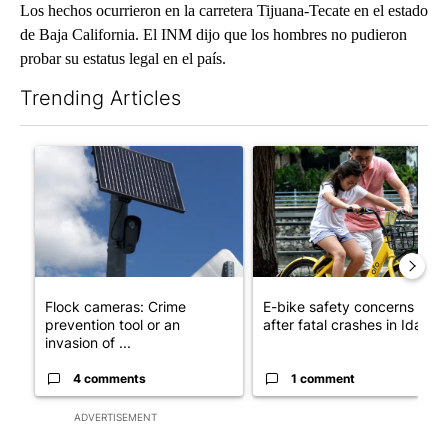
Los hechos ocurrieron en la carretera Tijuana-Tecate en el estado
de Baja California. El INM dijo que los hombres no pudieron
probar su estatus legal en el país.
Trending Articles
The following is a list of the most commented articles in the last 7
A trending article titled "Flock cameras: Crime prevention tool
A trending article titled "E-b
Flock cameras: Crime
E-bike safety concerns gro
prevention tool or an
after fatal crashes in Idah...
invasion of ...
4 comments
1 comment
ADVERTISEMENT