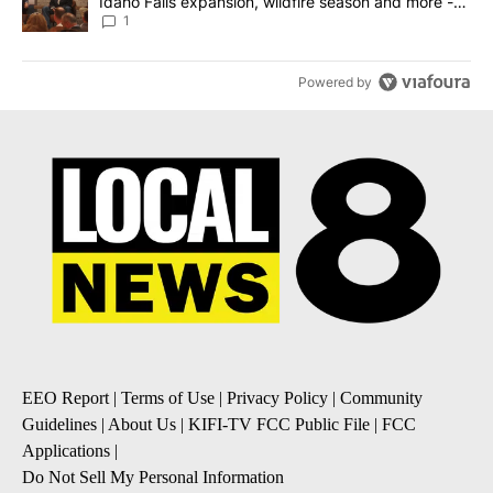
Idaho Falls expansion, wildfire season and more -
Local News 8
1
Powered by
EEO Report
|
Terms of Use
|
Privacy Policy
|
Community
Guidelines
|
About Us
|
KIFI-TV FCC Public File
|
FCC
Applications
|
Do Not Sell My Personal Information