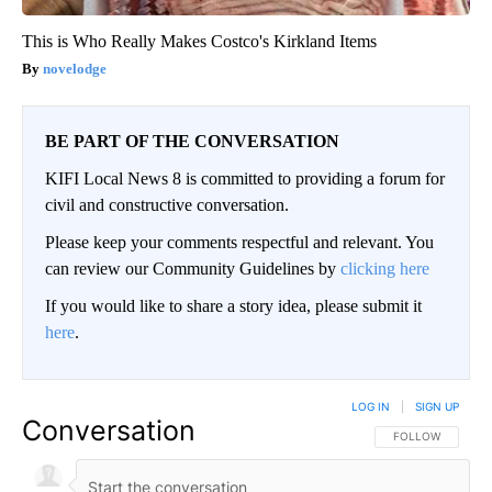
This is Who Really Makes Costco's Kirkland Items
novelodge
BE PART OF THE CONVERSATION
KIFI Local News 8 is committed to providing a forum for
civil and constructive conversation.
Please keep your comments respectful and relevant. You
can review our Community Guidelines by
clicking here
If you would like to share a story idea, please submit it
here
.
LOG IN
|
SIGN UP
Conversation
FOLLOW THIS CO
FOLLOW