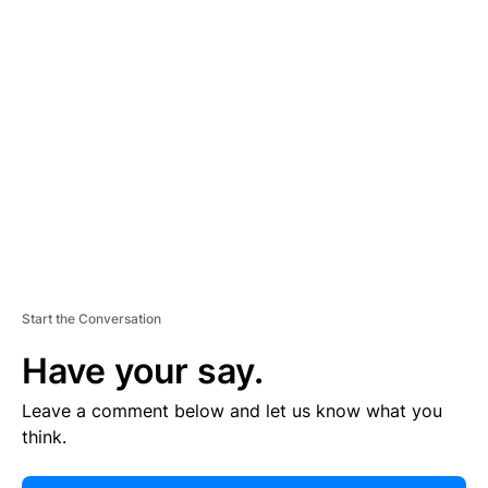
E
R
TI
S
E
M
E
N
T
Start the Conversation
Have your say.
Leave a comment below and let us know what you
think.