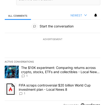
NEWEST
ALL COMMENTS
All Comments
Start the conversation
ADVERTISEMENT
ACTIVE CONVERSATIONS
The following is a list of the most commented articles in the last 7
A trending article titled "The $10K experiment: Comparing return
The $10K experiment: Comparing returns across
crypto, stocks, ETFs and collectibles - Local News
8
1
A trending article titled "FIFA scraps controversial $20 billion 
FIFA scraps controversial $20 billion World Cup
investment plan - Local News 8
1