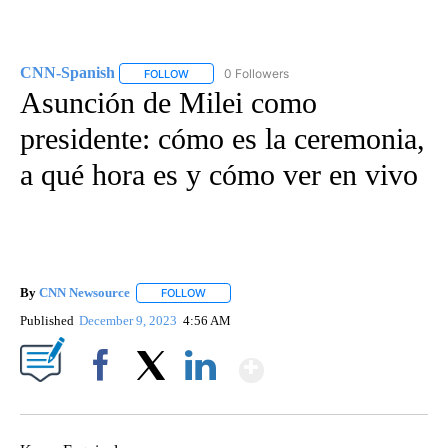
CNN-Spanish
0 Followers
FOLLOW
FOLLOW "CNN-SPANISH" TO RECEIVE NOTIFICA
Asunción de Milei como
presidente: cómo es la ceremonia,
a qué hora es y cómo ver en vivo
By
CNN Newsource
FOLLOW
FOLLOW "" TO RECEIVE NOTIFICATIONS ABOU
Published
December 9, 2023
4:56 AM
Show More
Facebook
X
LinkedIn